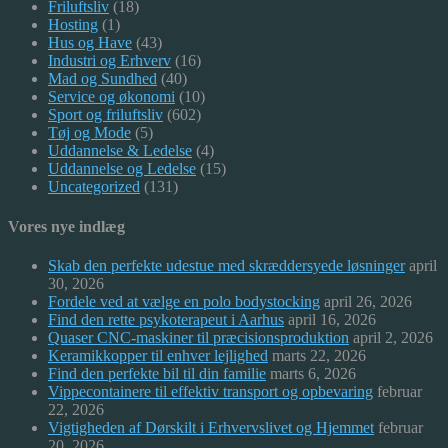
Friluftsliv
(18)
Hosting
(1)
Hus og Have
(43)
Industri og Erhverv
(16)
Mad og Sundhed
(40)
Service og økonomi
(10)
Sport og friluftsliv
(602)
Tøj og Mode
(5)
Uddannelse & Ledelse
(4)
Uddannelse og Ledelse
(15)
Uncategorized
(131)
Vores nye indlæg
Skab den perfekte udestue med skræddersyede løsninger
april
30, 2026
Fordele ved at vælge en polo bodystocking
april 26, 2026
Find den rette psykoterapeut i Aarhus
april 16, 2026
Quaser CNC-maskiner til præcisionsproduktion
april 2, 2026
Keramikkopper til enhver lejlighed
marts 22, 2026
Find den perfekte bil til din familie
marts 6, 2026
Vippecontainere til effektiv transport og opbevaring
februar
22, 2026
Vigtigheden af Dørskilt i Erhvervslivet og Hjemmet
februar
20, 2026