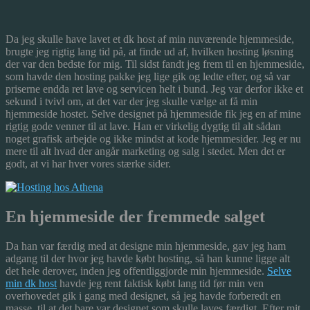
Da jeg skulle have lavet et dk host af min nuværende hjemmeside,
brugte jeg rigtig lang tid på, at finde ud af, hvilken hosting løsning
der var den bedste for mig. Til sidst fandt jeg frem til en hjemmeside,
som havde den hosting pakke jeg lige gik og ledte efter, og så var
priserne endda ret lave og servicen helt i bund.
Jeg var derfor ikke et
sekund i tvivl om, at det var der jeg skulle vælge at få min
hjemmeside hostet. Selve designet på hjemmeside fik jeg en af mine
rigtig gode venner til at lave. Han er virkelig dygtig til alt sådan
noget grafisk arbejde og ikke mindst at kode hjemmesider. Jeg er nu
mere til alt hvad der angår marketing og salg i stedet. Men det er
godt, at vi har hver vores stærke sider.
En hjemmeside der fremmede salget
Da han var færdig med at designe min hjemmeside, gav jeg ham
adgang til der hvor jeg havde købt hosting, så han kunne ligge alt
det hele derover, inden jeg offentliggjorde min hjemmeside.
Selve
min dk host
havde jeg rent faktisk købt lang tid før min ven
overhovedet gik i gang med designet, så jeg havde forberedt en
masse, til at det bare var designet som skulle laves færdigt. Efter mit