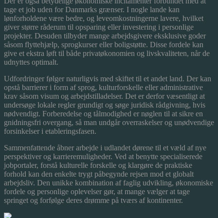
Der er også betydelige økonomiske incitamenter forbundet med at
tage et job uden for Danmarks grænser. I nogle lande kan
lønforholdene være bedre, og leveomkostningerne lavere, hvilket
giver større råderum til opsparing eller investering i personlige
projekter. Desuden tilbyder mange arbejdsgivere eksklusive goder
såsom flyttehjælp, sprogkurser eller boligstøtte. Disse fordele kan
give et ekstra løft til både privatøkonomien og livskvaliteten, når de
udnyttes optimalt.
Udfordringer følger naturligvis med skiftet til et andet land. Der kan
opstå barrierer i form af sprog, kulturforskelle eller administrative
krav såsom visum og arbejdstilladelser. Det er derfor væsentligt at
undersøge lokale regler grundigt og søge juridisk rådgivning, hvis
nødvendigt. Forberedelse og tålmodighed er nøglen til at sikre en
gnidningsfri overgang, så man undgår overraskelser og unødvendige
forsinkelser i etableringsfasen.
Sammenfattende åbner arbejde i udlandet dørene til et væld af nye
perspektiver og karrieremuligheder. Ved at benytte specialiserede
jobportaler, forstå kulturelle forskelle og klargøre de praktiske
forhold kan den enkelte trygt påbegynde rejsen mod et globalt
arbejdsliv. Den unikke kombination af faglig udvikling, økonomiske
fordele og personlige oplevelser gør, at mange vælger at tage
springet og forfølge deres drømme på tværs af kontinenter.