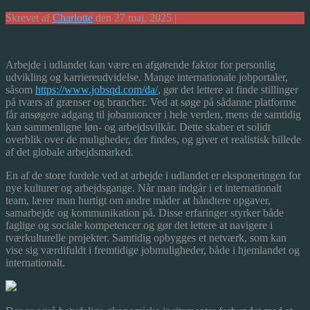
Skrevet af
Charlotte
den 27 maj, 2025 |
Arbejde i udlandet kan være en afgørende faktor for personlig
udvikling og karriereudvidelse. Mange internationale jobportaler,
såsom
https://www.jobsqd.com/da/
, gør det lettere at finde stillinger
på tværs af grænser og brancher. Ved at søge på sådanne platforme
får ansøgere adgang til jobannoncer i hele verden, mens de samtidig
kan sammenligne løn- og arbejdsvilkår. Dette skaber et solidt
overblik over de muligheder, der findes, og giver et realistisk billede
af det globale arbejdsmarked.
En af de store fordele ved at arbejde i udlandet er eksponeringen for
nye kulturer og arbejdsgange. Når man indgår i et internationalt
team, lærer man hurtigt om andre måder at håndtere opgaver,
samarbejde og kommunikation på. Disse erfaringer styrker både
faglige og sociale kompetencer og gør det lettere at navigere i
tværkulturelle projekter. Samtidig opbygges et netværk, som kan
vise sig værdifuldt i fremtidige jobmuligheder, både i hjemlandet og
internationalt.