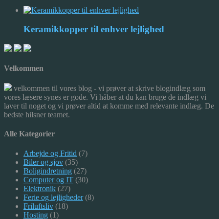
Keramikkopper til enhver lejlighed
Velkommen
velkommen til vores blog - vi prøver at skrive blogindlæg som
vores læsere synes er gode. Vi håber at du kan bruge de indlæg vi
laver til noget og vi prøver altid at komme med relevante indlæg. De
bedste hilsner teamet.
Alle Kategorier
Arbejde og Fritid
(7)
Biler og sjov
(35)
Boligindretning
(27)
Computer og IT
(30)
Elektronik
(27)
Ferie og lejligheder
(8)
Friluftsliv
(18)
Hosting
(1)