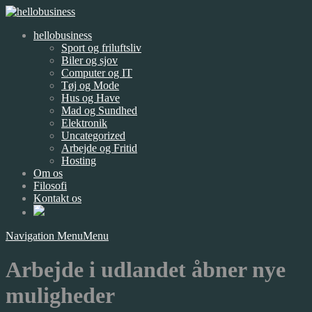
hellobusiness
Sport og friluftsliv
Biler og sjov
Computer og IT
Tøj og Mode
Hus og Have
Mad og Sundhed
Elektronik
Uncategorized
Arbejde og Fritid
Hosting
Om os
Filosofi
Kontakt os
Navigation Menu
Menu
Arbejde i udlandet åbner nye
muligheder