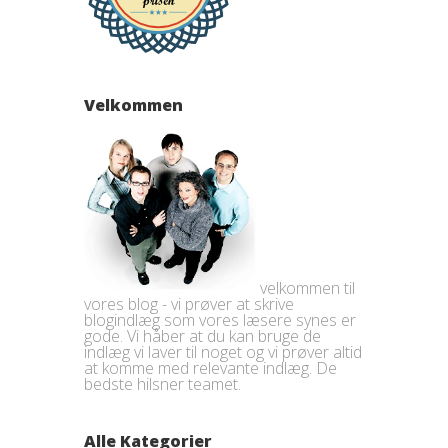
Velkommen
velkommen til
vores blog - vi prøver at skrive
blogindlæg som vores læsere synes er
gode. Vi håber at du kan bruge de
indlæg vi laver til noget og vi prøver altid
at komme med relevante indlæg. De
bedste hilsner teamet.
Alle Kategorier