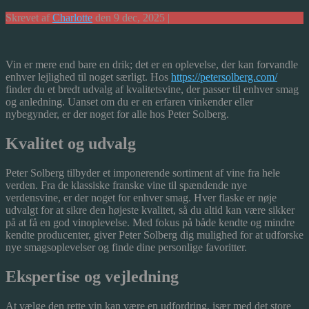
Skrevet af
Charlotte
den 9 dec, 2025 |
Vin er mere end bare en drik; det er en oplevelse, der kan forvandle
enhver lejlighed til noget særligt. Hos
https://petersolberg.com/
finder du et bredt udvalg af kvalitetsvine, der passer til enhver smag
og anledning. Uanset om du er en erfaren vinkender eller
nybegynder, er der noget for alle hos Peter Solberg.
Kvalitet og udvalg
Peter Solberg tilbyder et imponerende sortiment af vine fra hele
verden. Fra de klassiske franske vine til spændende nye
verdensvine, er der noget for enhver smag. Hver flaske er nøje
udvalgt for at sikre den højeste kvalitet, så du altid kan være sikker
på at få en god vinoplevelse. Med fokus på både kendte og mindre
kendte producenter, giver Peter Solberg dig mulighed for at udforske
nye smagsoplevelser og finde dine personlige favoritter.
Ekspertise og vejledning
At vælge den rette vin kan være en udfordring, især med det store