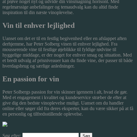
at prøve noget nyt og udvide din vinsmagning horisont. Med
regelmæssige anbefalinger og temaudvalg kan du altid finde
inspiration til din næste vinoplevelse.
Vin til enhver lejlighed
Uanset om det er til en festlig begivenhed eller en afslappet aften
derhjemme, har Peter Solberg vinen til enhver lejlighed. Fra
mousserende vine til festlige øjeblikke til fyldige rødvine til
hyggelige middage, er der noget for enhver smag og situation. Med
et bredt udvalg af prisniveauer kan du finde vine, der passer til både
hverdagsbrug og særlige anledninger.
En passion for vin
Peter Solbergs passion for vin skinner igennem i alt, hvad de gør.
Med et engagement i kvalitet og kundeservice stræber de efter at
give dig den bedste vinoplevelse muligt. Uanset om du handler
online eller søger råd fra deres eksperter, kan du være sikker på at få
en personlig og tilfredsstillende oplevelse.
Søg efter: