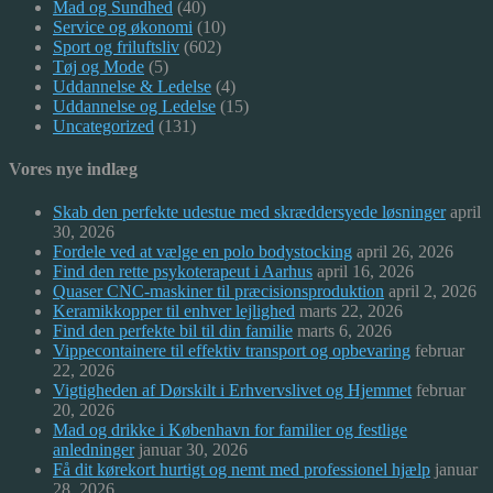
Mad og Sundhed
(40)
Service og økonomi
(10)
Sport og friluftsliv
(602)
Tøj og Mode
(5)
Uddannelse & Ledelse
(4)
Uddannelse og Ledelse
(15)
Uncategorized
(131)
Vores nye indlæg
Skab den perfekte udestue med skræddersyede løsninger
april
30, 2026
Fordele ved at vælge en polo bodystocking
april 26, 2026
Find den rette psykoterapeut i Aarhus
april 16, 2026
Quaser CNC-maskiner til præcisionsproduktion
april 2, 2026
Keramikkopper til enhver lejlighed
marts 22, 2026
Find den perfekte bil til din familie
marts 6, 2026
Vippecontainere til effektiv transport og opbevaring
februar
22, 2026
Vigtigheden af Dørskilt i Erhvervslivet og Hjemmet
februar
20, 2026
Mad og drikke i København for familier og festlige
anledninger
januar 30, 2026
Få dit kørekort hurtigt og nemt med professionel hjælp
januar
28, 2026