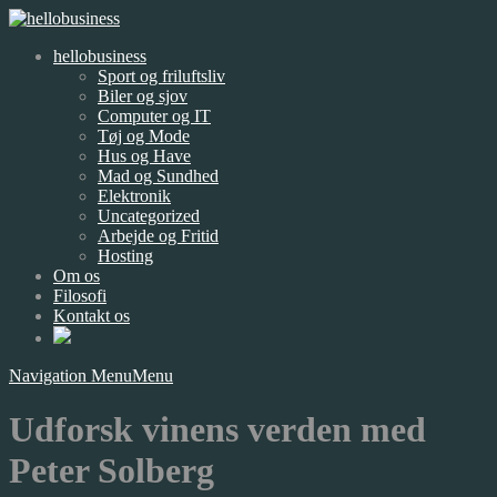
hellobusiness
Sport og friluftsliv
Biler og sjov
Computer og IT
Tøj og Mode
Hus og Have
Mad og Sundhed
Elektronik
Uncategorized
Arbejde og Fritid
Hosting
Om os
Filosofi
Kontakt os
Navigation Menu
Menu
Udforsk vinens verden med
Peter Solberg