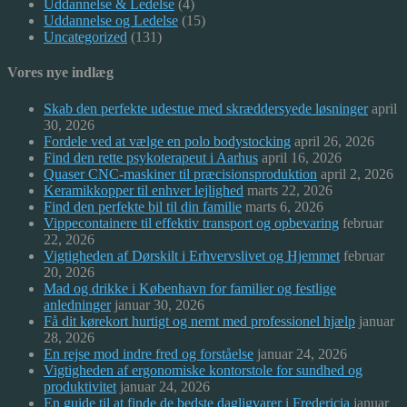
Uddannelse & Ledelse
(4)
Uddannelse og Ledelse
(15)
Uncategorized
(131)
Vores nye indlæg
Skab den perfekte udestue med skræddersyede løsninger
april
30, 2026
Fordele ved at vælge en polo bodystocking
april 26, 2026
Find den rette psykoterapeut i Aarhus
april 16, 2026
Quaser CNC-maskiner til præcisionsproduktion
april 2, 2026
Keramikkopper til enhver lejlighed
marts 22, 2026
Find den perfekte bil til din familie
marts 6, 2026
Vippecontainere til effektiv transport og opbevaring
februar
22, 2026
Vigtigheden af Dørskilt i Erhvervslivet og Hjemmet
februar
20, 2026
Mad og drikke i København for familier og festlige
anledninger
januar 30, 2026
Få dit kørekort hurtigt og nemt med professionel hjælp
januar
28, 2026
En rejse mod indre fred og forståelse
januar 24, 2026
Vigtigheden af ergonomiske kontorstole for sundhed og
produktivitet
januar 24, 2026
En guide til at finde de bedste dagligvarer i Fredericia
januar