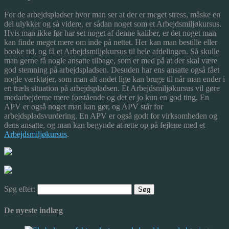
For de arbejdspladser hvor man ser at der er meget stress, måske en
del ulykker og så videre, er sådan noget som et Arbejdsmiljøkursus.
Hvis man ikke før har set noget af denne kaliber, er det noget man
kan finde meget mere om inde på nettet. Her kan man bestille eller
booke tid, og få et Arbejdsmiljøkursus til hele afdelingen. Så skulle
man gerne få nogle ansatte tilbage, som er med på at der skal være
god stemning på arbejdspladsen. Desuden har ens ansatte også fået
nogle værktøjer, som man alt andet lige kan bruge til når man ender i
en træls situation på arbejdspladsen. Et Arbejdsmiljøkursus vil gøre
medarbejderne mere forstående og det er jo kun en god ting. En
APV er også noget man kan gør, og APV står for
arbejdspladsvurdering. En APV er også godt for virksomheden og
dens ansatte, og man kan begynde at rette op på fejlene med et
Arbejdsmiljøkursus
.
Søg efter:
De nyeste indlæg