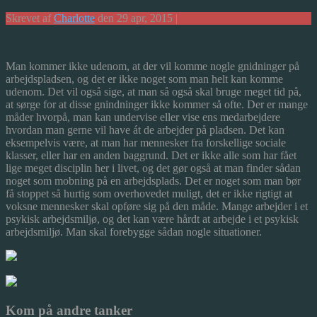
Skrevet af
Charlotte
den 29 apr, 2015 |
Man kommer ikke udenom, at der vil komme nogle gnidninger på
arbejdspladsen, og det er ikke noget som man helt kan komme
udenom. Det vil også sige, at man så også skal bruge meget tid på,
at sørge for at disse gnindninger ikke kommer så ofte.
Der er mange
måder hvorpå, man kan undervise eller vise ens medarbejdere
hvordan man gerne vil have át de arbejder på pladsen. Det kan
eksempelvis være, at man har mennesker fra forskellige sociale
klasser, eller har en anden baggrund. Det er ikke alle som har fået
lige meget disciplin her i livet, og det gør også at man finder sådan
noget som mobning på en arbejdsplads. Det er noget som man bør
få stoppet så hurtig som overhovedet muligt, det er ikke rigtigt at
voksne mennesker skal opføre sig på den måde. Mange arbejder i et
psykisk arbejdsmiljø, og det kan være hårdt at arbejde i et psykisk
arbejdsmiljø. Man skal forebygge sådan nogle situationer.
Kom på andre tanker