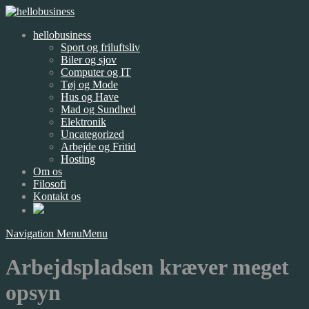
hellobusiness
Sport og friluftsliv
Biler og sjov
Computer og IT
Tøj og Mode
Hus og Have
Mad og Sundhed
Elektronik
Uncategorized
Arbejde og Fritid
Hosting
Om os
Filosofi
Kontakt os
Navigation Menu
Menu
Arbejdspladsen kræver meget
opsyn