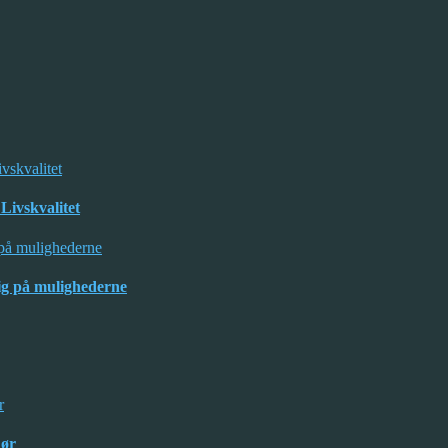
Livskvalitet
kig på mulighederne
dør