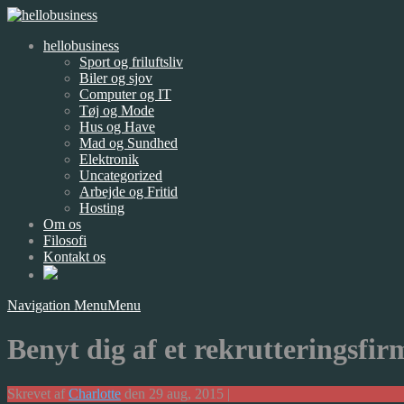
hellobusiness
Sport og friluftsliv
Biler og sjov
Computer og IT
Tøj og Mode
Hus og Have
Mad og Sundhed
Elektronik
Uncategorized
Arbejde og Fritid
Hosting
Om os
Filosofi
Kontakt os
Navigation Menu
Menu
Benyt dig af et rekrutteringsfir
Skrevet af
Charlotte
den 29 aug, 2015 |