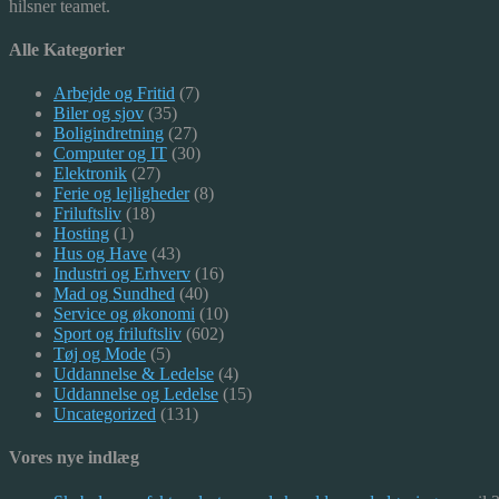
hilsner teamet.
Alle Kategorier
Arbejde og Fritid
(7)
Biler og sjov
(35)
Boligindretning
(27)
Computer og IT
(30)
Elektronik
(27)
Ferie og lejligheder
(8)
Friluftsliv
(18)
Hosting
(1)
Hus og Have
(43)
Industri og Erhverv
(16)
Mad og Sundhed
(40)
Service og økonomi
(10)
Sport og friluftsliv
(602)
Tøj og Mode
(5)
Uddannelse & Ledelse
(4)
Uddannelse og Ledelse
(15)
Uncategorized
(131)
Vores nye indlæg