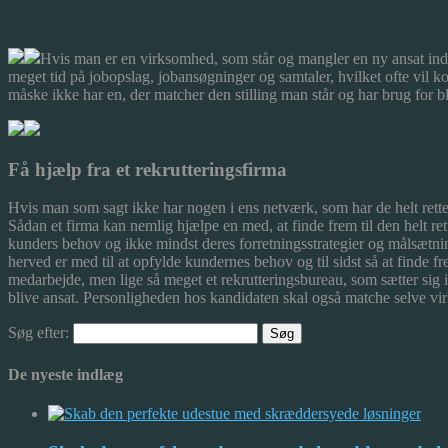
Hvis man er en virksomhed, som står og mangler en ny ansat inden
meget tid på jobopslag, jobans
øgninger og samtaler, hvilket ofte vil k
måske ikke har en, der matcher den stilling man står og har brug for bl
Få hjælp fra et rekrutteringsfirma
Hvis man som sagt ikke har nogen i ens netværk, som har de helt rette e
Sådan et firma kan nemlig hjælpe en med, at finde frem til den helt re
kunders behov og ikke mindst deres forretningsstrategier og målsætninger
herved er med til at opfylde kundernes behov og til sidst så at finde fr
medarbejde, men lige så meget et rekrutteringsbureau, som sætter sig i
blive ansat. Personligheden hos kandidaten skal også matche selve v
Søg efter:
De nyeste indlæg