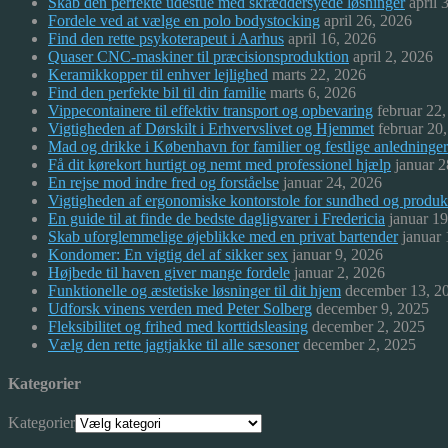
Skab den perfekte udestue med skræddersyede løsninger
april 
Fordele ved at vælge en polo bodystocking
april 26, 2026
Find den rette psykoterapeut i Aarhus
april 16, 2026
Quaser CNC-maskiner til præcisionsproduktion
april 2, 2026
Keramikkopper til enhver lejlighed
marts 22, 2026
Find den perfekte bil til din familie
marts 6, 2026
Vippecontainere til effektiv transport og opbevaring
februar 22
Vigtigheden af Dørskilt i Erhvervslivet og Hjemmet
februar 20
Mad og drikke i København for familier og festlige anledninger
Få dit kørekort hurtigt og nemt med professionel hjælp
januar 2
En rejse mod indre fred og forståelse
januar 24, 2026
Vigtigheden af ergonomiske kontorstole for sundhed og produkt
En guide til at finde de bedste dagligvarer i Fredericia
januar 1
Skab uforglemmelige øjeblikke med en privat bartender
januar
Kondomer: En vigtig del af sikker sex
januar 9, 2026
Højbede til haven giver mange fordele
januar 2, 2026
Funktionelle og æstetiske løsninger til dit hjem
december 13, 2
Udforsk vinens verden med Peter Solberg
december 9, 2025
Fleksibilitet og frihed med korttidsleasing
december 2, 2025
Vælg den rette jagtjakke til alle sæsoner
december 2, 2025
Kategorier
Kategorier