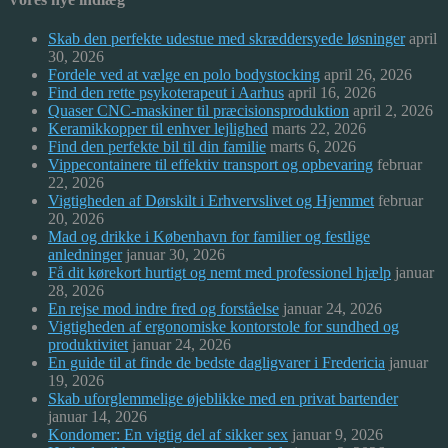
Skab den perfekte udestue med skræddersyede løsninger
april
30, 2026
Fordele ved at vælge en polo bodystocking
april 26, 2026
Find den rette psykoterapeut i Aarhus
april 16, 2026
Quaser CNC-maskiner til præcisionsproduktion
april 2, 2026
Keramikkopper til enhver lejlighed
marts 22, 2026
Find den perfekte bil til din familie
marts 6, 2026
Vippecontainere til effektiv transport og opbevaring
februar
22, 2026
Vigtigheden af Dørskilt i Erhvervslivet og Hjemmet
februar
20, 2026
Mad og drikke i København for familier og festlige
anledninger
januar 30, 2026
Få dit kørekort hurtigt og nemt med professionel hjælp
januar
28, 2026
En rejse mod indre fred og forståelse
januar 24, 2026
Vigtigheden af ergonomiske kontorstole for sundhed og
produktivitet
januar 24, 2026
En guide til at finde de bedste dagligvarer i Fredericia
januar
19, 2026
Skab uforglemmelige øjeblikke med en privat bartender
januar 14, 2026
Kondomer: En vigtig del af sikker sex
januar 9, 2026