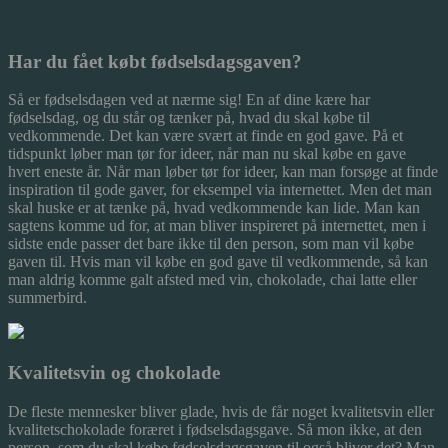
Har du fået købt fødselsdagsgaven?
Så er fødselsdagen ved at nærme sig! En af dine kære har
fødselsdag, og du står og tænker på, hvad du skal købe til
vedkommende. Det kan være svært at finde en god gave. På et
tidspunkt løbe
r man tør for ideer, når man nu skal købe en gave
hvert eneste år. Når man løber tør for ideer, kan man forsøge at finde
inspiration til gode gaver, for eksempel via internettet. Men det man
skal huske er at tænke på, hvad vedkommende kan lide. Man kan
sagtens komme ud for, at man bliver inspireret på internettet, men i
sidste ende passer det bare ikke til den person, som man vil købe
gaven til. Hvis man vil købe en god gave til vedkommende, så kan
man aldrig komme galt afsted med vin, chokolade, chai latte eller
summerbird.
Kvalitetsvin og chokolade
De fleste mennesker bliver glade, hvis de får noget kvalitetsvin eller
kvalitetschokolade foræret i fødselsdagsgave. Så mon ikke, at den
person, som du skal købe fødselsdagsgaven til også bliver det? Man