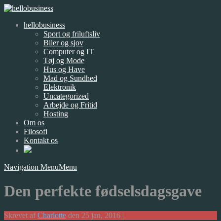
hellobusiness
Sport og friluftsliv
Biler og sjov
Computer og IT
Tøj og Mode
Hus og Have
Mad og Sundhed
Elektronik
Uncategorized
Arbejde og Fritid
Hosting
Om os
Filosofi
Kontakt os
Navigation Menu
Menu
Den perfekte fødselsdagsgave
Skrevet af
Charlotte
den 25 jan, 2016 |