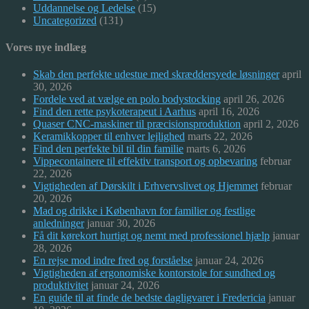
Uddannelse og Ledelse
(15)
Uncategorized
(131)
Vores nye indlæg
Skab den perfekte udestue med skræddersyede løsninger
april
30, 2026
Fordele ved at vælge en polo bodystocking
april 26, 2026
Find den rette psykoterapeut i Aarhus
april 16, 2026
Quaser CNC-maskiner til præcisionsproduktion
april 2, 2026
Keramikkopper til enhver lejlighed
marts 22, 2026
Find den perfekte bil til din familie
marts 6, 2026
Vippecontainere til effektiv transport og opbevaring
februar
22, 2026
Vigtigheden af Dørskilt i Erhvervslivet og Hjemmet
februar
20, 2026
Mad og drikke i København for familier og festlige
anledninger
januar 30, 2026
Få dit kørekort hurtigt og nemt med professionel hjælp
januar
28, 2026
En rejse mod indre fred og forståelse
januar 24, 2026
Vigtigheden af ergonomiske kontorstole for sundhed og
produktivitet
januar 24, 2026
En guide til at finde de bedste dagligvarer i Fredericia
januar