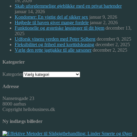
19, 2026
Skab uforglemmelige øjeblikke med en privat bartender
januar 14, 2026
Kondomer: En vigtig del af sikker sex
januar 9, 2026
Højbede til haven giver mange fordele
januar 2, 2026
Funktionelle og æstetiske løsninger til dit hjem
december 13,
2025
Udforsk vinens verden med Peter Solberg
december 9, 2025
Fleksibilitet og frihed med korttidsleasing
december 2, 2025
Vælg den rette jagtjakke til alle sæsoner
december 2, 2025
Kategorier
Kategorier
Adresse
Nansensgade 23
8000 aarhus
Copyright hellobusiness.dk
Ny indlægs billeder