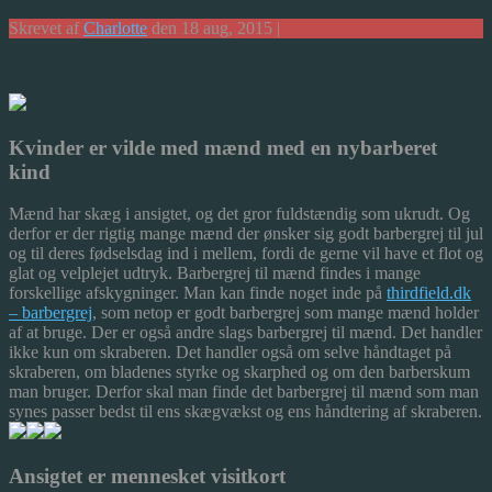
Skrevet af
Charlotte
den 18 aug, 2015 |
Kvinder er vilde med mænd med en nybarberet
kind
Mænd har skæg i ansigtet, og det gror fuldstændig som ukrudt. Og
derfor er der rigtig mange mænd der ønsker sig godt barbergrej til jul
og til deres fødselsdag ind i mellem, for
di de gerne vil have et flot og
glat og velplejet udtryk. Barbergrej til mænd findes i mange
forskellige afskygninger. Man kan finde noget inde på
thirdfield.dk
– barbergrej
, som netop er godt barbergrej som mange mænd holder
af at bruge. Der er også andre slags barbergrej til mænd. Det handler
ikke kun om skraberen. Det handler også om selve håndtaget på
skraberen, om bladenes styrke og skarphed og om den barberskum
man bruger. Derfor skal man finde det barbergrej til mænd som man
synes passer bedst til ens skægvækst og ens håndtering af skraberen.
Ansigtet er mennesket visitkort