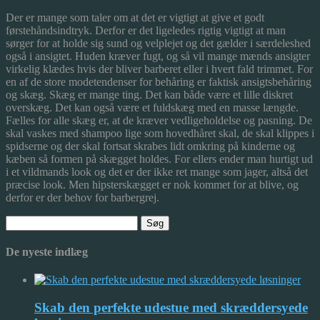
Der er mange som taler om at det er vigtigt at give et godt
førstehåndsindtryk. Derfor er det ligeledes rigtig vigtigt at man
sørger for at holde sig sund og velplejet og det gælder i særdeleshed
også i ansigtet. Huden kræver fugt, og så vil mange mænds ansigter
virkelig klædes hvis der bliver barberet eller i hvert fald trimmet. For
en af de store modetendenser for behåring er faktisk ansigtsbehåring
og skæg. Skæg er mange ting. Det kan både være et lille diskret
overskæg. Det kan også være et fuldskæg med en masse længde.
Fælles for alle skæg er, at de kræver vedligeholdelse og pasning. De
skal vaskes med shampoo lige som hovedhåret skal, de skal klippes i
spidserne og der skal fortsat skrabes lidt omkring på kinderne og
kæben så formen på skægget holdes. For ellers ender man hurtigt ud
i et vildmands look og det er der ikke ret mange som jager, altså det
præcise look. Men hipsterskægget er nok kommet for at blive, og
derfor er der behov for barbergrej.
Søg
efter:
De nyeste indlæg
Skab den perfekte udestue med skræddersyede