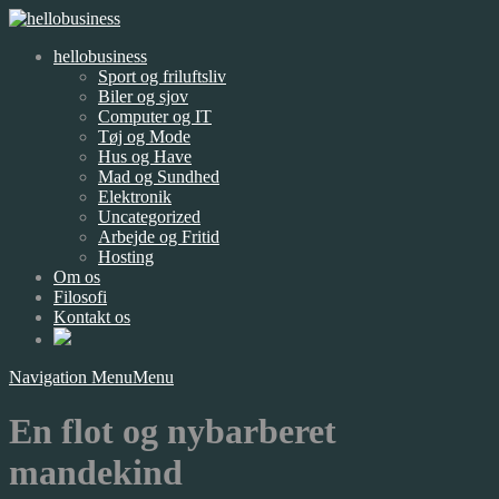
hellobusiness
Sport og friluftsliv
Biler og sjov
Computer og IT
Tøj og Mode
Hus og Have
Mad og Sundhed
Elektronik
Uncategorized
Arbejde og Fritid
Hosting
Om os
Filosofi
Kontakt os
Navigation Menu
Menu
En flot og nybarberet
mandekind