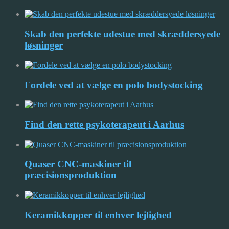
Skab den perfekte udestue med skræddersyede
løsninger
Fordele ved at vælge en polo bodystocking
Find den rette psykoterapeut i Aarhus
Quaser CNC-maskiner til
præcisionsproduktion
Keramikkopper til enhver lejlighed