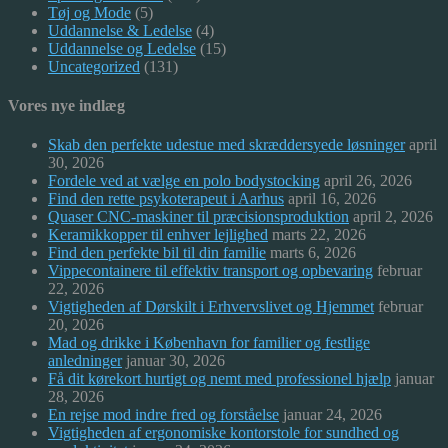
Tøj og Mode
(5)
Uddannelse & Ledelse
(4)
Uddannelse og Ledelse
(15)
Uncategorized
(131)
Vores nye indlæg
Skab den perfekte udestue med skræddersyede løsninger
april
30, 2026
Fordele ved at vælge en polo bodystocking
april 26, 2026
Find den rette psykoterapeut i Aarhus
april 16, 2026
Quaser CNC-maskiner til præcisionsproduktion
april 2, 2026
Keramikkopper til enhver lejlighed
marts 22, 2026
Find den perfekte bil til din familie
marts 6, 2026
Vippecontainere til effektiv transport og opbevaring
februar
22, 2026
Vigtigheden af Dørskilt i Erhvervslivet og Hjemmet
februar
20, 2026
Mad og drikke i København for familier og festlige
anledninger
januar 30, 2026
Få dit kørekort hurtigt og nemt med professionel hjælp
januar
28, 2026
En rejse mod indre fred og forståelse
januar 24, 2026
Vigtigheden af ergonomiske kontorstole for sundhed og