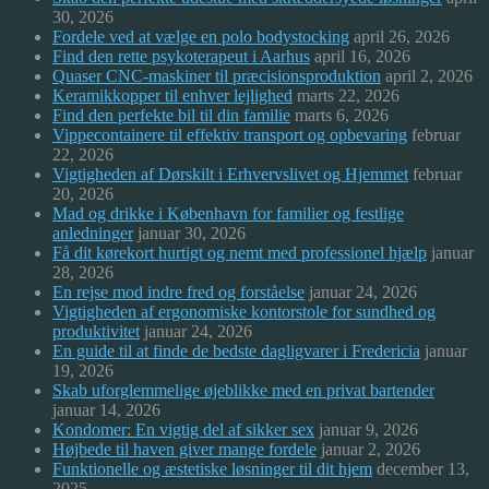
30, 2026
Fordele ved at vælge en polo bodystocking
april 26, 2026
Find den rette psykoterapeut i Aarhus
april 16, 2026
Quaser CNC-maskiner til præcisionsproduktion
april 2, 2026
Keramikkopper til enhver lejlighed
marts 22, 2026
Find den perfekte bil til din familie
marts 6, 2026
Vippecontainere til effektiv transport og opbevaring
februar
22, 2026
Vigtigheden af Dørskilt i Erhvervslivet og Hjemmet
februar
20, 2026
Mad og drikke i København for familier og festlige
anledninger
januar 30, 2026
Få dit kørekort hurtigt og nemt med professionel hjælp
januar
28, 2026
En rejse mod indre fred og forståelse
januar 24, 2026
Vigtigheden af ergonomiske kontorstole for sundhed og
produktivitet
januar 24, 2026
En guide til at finde de bedste dagligvarer i Fredericia
januar
19, 2026
Skab uforglemmelige øjeblikke med en privat bartender
januar 14, 2026
Kondomer: En vigtig del af sikker sex
januar 9, 2026
Højbede til haven giver mange fordele
januar 2, 2026
Funktionelle og æstetiske løsninger til dit hjem
december 13,
2025