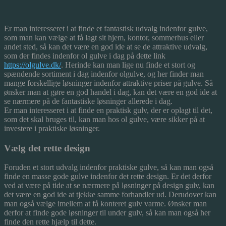
Er man interesseret i at finde et fantastisk udvalg indenfor gulve,
som man kan vælge at få lagt sit hjem, kontor, sommerhus eller
andet sted, så kan det være en god ide at se de attraktive udvalg,
som der findes indenfor ol gulve i dag på dette link
https://olgulve.dk/
. Herinde kan man lige nu finde et stort og
spændende sortiment i dag indenfor olgulve, og her finder man
mange forskellige løsninger indenfor attraktive priser på gulve. Så
ønsker man at gøre en god handel i dag, kan det være en god ide at
se nærmere på de fantastiske løsninger allerede i dag.
Er man interesseret i at finde en praktisk gulv, der er oplagt til det,
som det skal bruges til, kan man hos ol gulve, være sikker på at
investere i praktiske løsninger.
Vælg det rette design
Foruden et stort udvalg indenfor praktiske gulve, så kan man også
finde en masse gode gulve indenfor det rette design. Er det derfor
ved at være på tide at se nærmere på løsninger på design gulv, kan
det være en god ide at tjekke samme forhandler ud. Derudover kan
man også vælge imellem at få konteret gulv varme. Ønsker man
derfor at finde gode løsninger til under gulv, så kan man også her
finde den rette hjælp til dette.