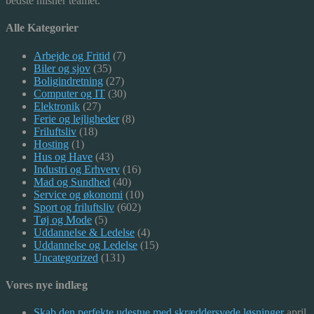
bedste hilsner teamet.
Alle Kategorier
Arbejde og Fritid
(7)
Biler og sjov
(35)
Boligindretning
(27)
Computer og IT
(30)
Elektronik
(27)
Ferie og lejligheder
(8)
Friluftsliv
(18)
Hosting
(1)
Hus og Have
(43)
Industri og Erhverv
(16)
Mad og Sundhed
(40)
Service og økonomi
(10)
Sport og friluftsliv
(602)
Tøj og Mode
(5)
Uddannelse & Ledelse
(4)
Uddannelse og Ledelse
(15)
Uncategorized
(131)
Vores nye indlæg
Skab den perfekte udestue med skræddersyede løsninger
april