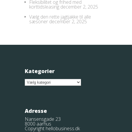
Fleksibilitet og frihed med
korttidsleasing
december 2, 2025
Vælg den rette jagtjakke til alle
sæsoner
december 2, 2025
Kategorier
Kategorier
Adresse
Nansensgade 23
8000 aarhus
Copyright hellobusiness.dk