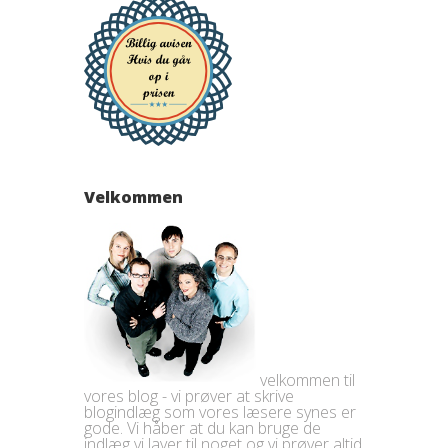
Velkommen
velkommen til
vores blog - vi prøver at skrive
blogindlæg som vores læsere synes er
gode. Vi håber at du kan bruge de
indlæg vi laver til noget og vi prøver altid