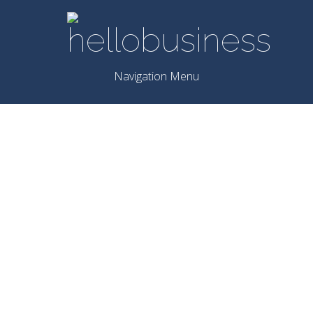
Navigation Menu
Få styr på
markedsførin
med et
reklamebure