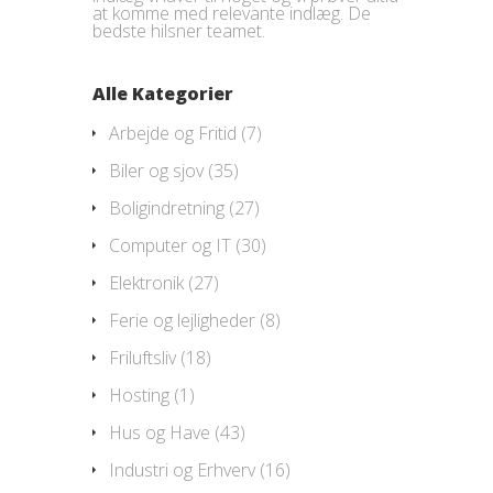
at komme med relevante indlæg. De
bedste hilsner teamet.
Alle Kategorier
Arbejde og Fritid
(7)
Biler og sjov
(35)
Boligindretning
(27)
Computer og IT
(30)
Elektronik
(27)
Ferie og lejligheder
(8)
Friluftsliv
(18)
Hosting
(1)
Hus og Have
(43)
Industri og Erhverv
(16)