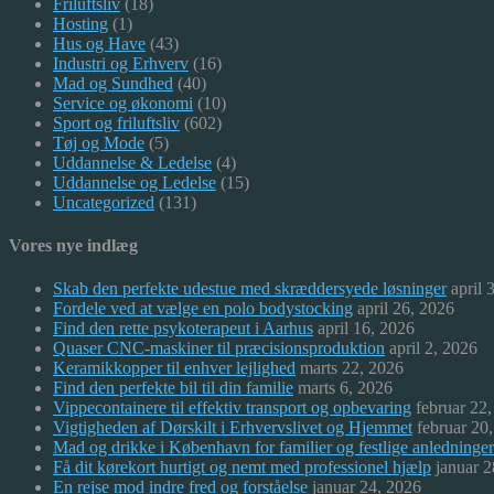
Friluftsliv
(18)
Hosting
(1)
Hus og Have
(43)
Industri og Erhverv
(16)
Mad og Sundhed
(40)
Service og økonomi
(10)
Sport og friluftsliv
(602)
Tøj og Mode
(5)
Uddannelse & Ledelse
(4)
Uddannelse og Ledelse
(15)
Uncategorized
(131)
Vores nye indlæg
Skab den perfekte udestue med skræddersyede løsninger
april 
Fordele ved at vælge en polo bodystocking
april 26, 2026
Find den rette psykoterapeut i Aarhus
april 16, 2026
Quaser CNC-maskiner til præcisionsproduktion
april 2, 2026
Keramikkopper til enhver lejlighed
marts 22, 2026
Find den perfekte bil til din familie
marts 6, 2026
Vippecontainere til effektiv transport og opbevaring
februar 22
Vigtigheden af Dørskilt i Erhvervslivet og Hjemmet
februar 20
Mad og drikke i København for familier og festlige anledninger
Få dit kørekort hurtigt og nemt med professionel hjælp
januar 2
En rejse mod indre fred og forståelse
januar 24, 2026