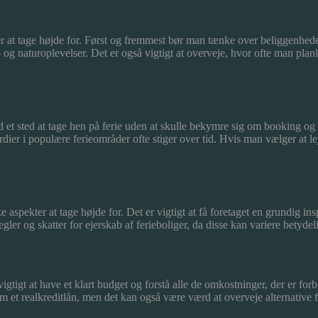
lser at tage højde for. Først og fremmest bør man tænke over beliggenh
 og naturoplevelser. Det er også vigtigt at overveje, hvor ofte man pla
tid et sted at tage hen på ferie uden at skulle bekymre sig om booking o
er i populære ferieområder ofte stiger over tid. Hvis man vælger at lej
ke aspekter at tage højde for. Det er vigtigt at få foretaget en grundig in
er og skatter for ejerskab af ferieboliger, da disse kan variere betydel
gtigt at have et klart budget og forstå alle de omkostninger, der er fo
m et realkreditlån, men det kan også være værd at overveje alternative