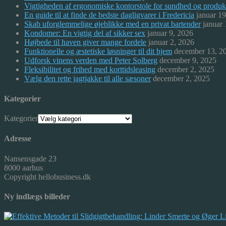
Vigtigheden af ergonomiske kontorstole for sundhed og produkt
En guide til at finde de bedste dagligvarer i Fredericia
januar 1
Skab uforglemmelige øjeblikke med en privat bartender
januar
Kondomer: En vigtig del af sikker sex
januar 9, 2026
Højbede til haven giver mange fordele
januar 2, 2026
Funktionelle og æstetiske løsninger til dit hjem
december 13, 2
Udforsk vinens verden med Peter Solberg
december 9, 2025
Fleksibilitet og frihed med korttidsleasing
december 2, 2025
Vælg den rette jagtjakke til alle sæsoner
december 2, 2025
Kategorier
Kategorier
Adresse
Nansensgade 23
8000 aarhus
Copyright hellobusiness.dk
Ny indlægs billeder