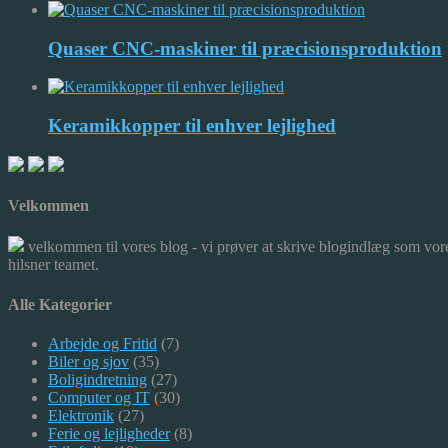
Quaser CNC-maskiner til præcisionsproduktion
Keramikkopper til enhver lejlighed
Velkommen
velkommen til vores blog - vi prøver at skrive blogindlæg som vore
hilsner teamet.
Alle Kategorier
Arbejde og Fritid
(7)
Biler og sjov
(35)
Boligindretning
(27)
Computer og IT
(30)
Elektronik
(27)
Ferie og lejligheder
(8)