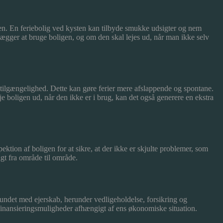
eden. En feriebolig ved kysten kan tilbyde smukke udsigter og nem
nlægger at bruge boligen, og om den skal lejes ud, når man ikke selv
g tilgængelighed. Dette kan gøre ferier mere afslappende og spontane.
e boligen ud, når den ikke er i brug, kan det også generere en ekstra
spektion af boligen for at sikre, at der ikke er skjulte problemer, som
igt fra område til område.
rbundet med ejerskab, herunder vedligeholdelse, forsikring og
 finansieringsmuligheder afhængigt af ens økonomiske situation.