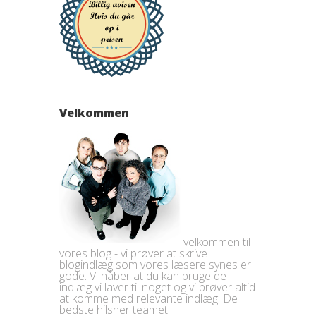
Velkommen
velkommen til
vores blog - vi prøver at skrive
blogindlæg som vores læsere synes er
gode. Vi håber at du kan bruge de
indlæg vi laver til noget og vi prøver altid
at komme med relevante indlæg. De
bedste hilsner teamet.