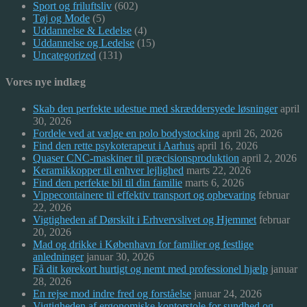
Sport og friluftsliv
(602)
Tøj og Mode
(5)
Uddannelse & Ledelse
(4)
Uddannelse og Ledelse
(15)
Uncategorized
(131)
Vores nye indlæg
Skab den perfekte udestue med skræddersyede løsninger
april
30, 2026
Fordele ved at vælge en polo bodystocking
april 26, 2026
Find den rette psykoterapeut i Aarhus
april 16, 2026
Quaser CNC-maskiner til præcisionsproduktion
april 2, 2026
Keramikkopper til enhver lejlighed
marts 22, 2026
Find den perfekte bil til din familie
marts 6, 2026
Vippecontainere til effektiv transport og opbevaring
februar
22, 2026
Vigtigheden af Dørskilt i Erhvervslivet og Hjemmet
februar
20, 2026
Mad og drikke i København for familier og festlige
anledninger
januar 30, 2026
Få dit kørekort hurtigt og nemt med professionel hjælp
januar
28, 2026
En rejse mod indre fred og forståelse
januar 24, 2026
Vigtigheden af ergonomiske kontorstole for sundhed og