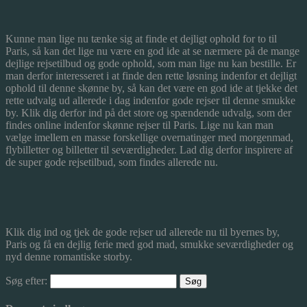
Kunne man lige nu tænke sig at finde et dejligt ophold for to til
Paris, så kan det lige nu være en god ide at se nærmere på de mange
dejlige rejsetilbud og gode ophold, som man lige nu kan bestille. Er
man derfor interesseret i at finde den rette løsning indenfor et dejligt
ophold til denne skønne by, så kan det være en god ide at tjekke det
rette udvalg ud allerede i dag indenfor gode rejser til denne smukke
by. Klik dig derfor ind på det store og spændende udvalg, som der
findes online indenfor skønne rejser til Paris. Lige nu kan man
vælge imellem en masse forskellige overnatinger med morgenmad,
flybilletter og billetter til seværdigheder. Lad dig derfor inspirere af
de super gode rejsetilbud, som findes allerede nu.
Klik dig ind og tjek de gode rejser ud allerede nu til byernes by,
Paris og få en dejlig ferie med god mad, smukke seværdigheder og
nyd denne romantiske storby.
Søg efter: