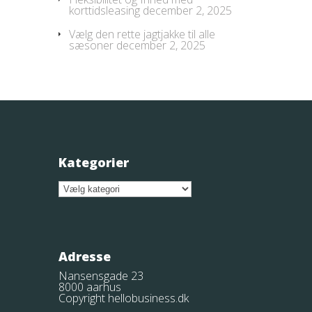
korttidsleasing
december 2, 2025
Vælg den rette jagtjakke til alle
sæsoner
december 2, 2025
Kategorier
Kategorier
Adresse
Nansensgade 23
8000 aarhus
Copyright hellobusiness.dk