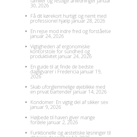
familier og festlige anledninger
januar
30, 2026
Få dit kørekort hurtigt og nemt med
professionel hjælp
januar 28, 2026
En rejse mod indre fred og forståelse
januar 24, 2026
Vigtigheden af ergonomiske
kontorstole for sundhed og
produktivitet
januar 24, 2026
En guide til at finde de bedste
dagligvarer i Fredericia
januar 19,
2026
Skab uforglemmelige øjeblikke med
en privat bartender
januar 14, 2026
Kondomer: En vigtig del af sikker sex
januar 9, 2026
Højbede til haven giver mange
fordele
januar 2, 2026
Funktionelle og æstetiske løsninger til