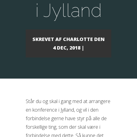
i Jylland
SKREVET AF
CHARLOTTE
DEN
4 DEC, 2018 |
Står du og skal i gang med at arrangere
en konference i Jylland, og vil i den
forbindelse gerne have styr på alle de
forskellige ting, som der skal være i
forbindelse med dette. Så kunne det