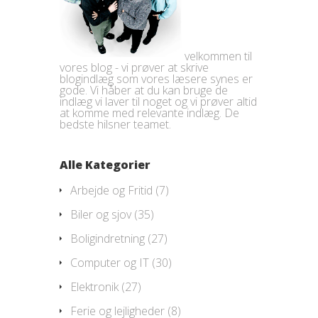
velkommen til
vores blog - vi prøver at skrive
blogindlæg som vores læsere synes er
gode. Vi håber at du kan bruge de
indlæg vi laver til noget og vi prøver altid
at komme med relevante indlæg. De
bedste hilsner teamet.
Alle Kategorier
Arbejde og Fritid
(7)
Biler og sjov
(35)
Boligindretning
(27)
Computer og IT
(30)
Elektronik
(27)
Ferie og lejligheder
(8)