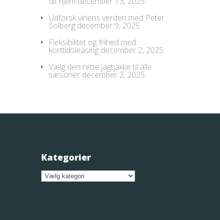
dit hjem
december 13, 2025
Udforsk vinens verden med Peter
Solberg
december 9, 2025
Fleksibilitet og frihed med
korttidsleasing
december 2, 2025
Vælg den rette jagtjakke til alle
sæsoner
december 2, 2025
Kategorier
Kategorier