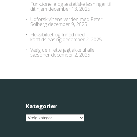
Funktionelle og æstetiske løsninger til
dit hjem
december 13, 2025
Udforsk vinens verden med Peter
Solberg
december 9, 2025
Fleksibilitet og frihed med
korttidsleasing
december 2, 2025
Vælg den rette jagtjakke til alle
sæsoner
december 2, 2025
Kategorier
Kategorier