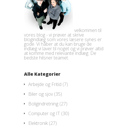
velkommen til
vores blog - vi prøver at skrive
blogindlæg som vores læsere synes er
gode. Vi håber at du kan bruge de
indlæg vi laver til noget og vi prøver altid
at komme med relevante indlæg. De
bedste hilsner teamet.
Alle Kategorier
Arbejde og Fritid
(7)
Biler og sjov
(35)
Boligindretning
(27)
Computer og IT
(30)
Elektronik
(27)