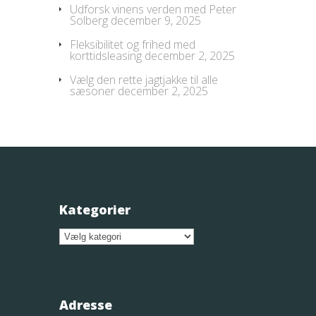
Udforsk vinens verden med Peter
Solberg
december 9, 2025
Fleksibilitet og frihed med
korttidsleasing
december 2, 2025
Vælg den rette jagtjakke til alle
sæsoner
december 2, 2025
Kategorier
Kategorier
Adresse