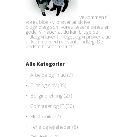
velkommen til
vores blog - vi prøver at skrive
blogindlæg som vores læsere synes er
gode. Vi håber at du kan bruge de
indlæg vi laver til noget og vi prøver altid
at komme med relevante indlæg. De
bedste hilsner teamet.
Alle Kategorier
Arbejde og Fritid
(7)
Biler og sjov
(35)
Boligindretning
(27)
Computer og IT
(30)
Elektronik
(27)
Ferie og lejligheder
(8)