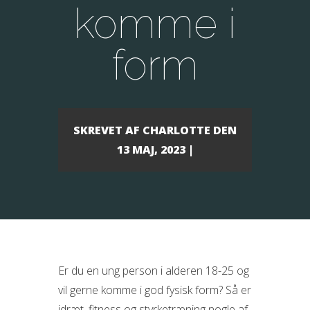
komme i
form
SKREVET AF
CHARLOTTE
DEN
13 MAJ, 2023 |
Er du en ung person i alderen 18-25 og
vil gerne komme i god fysisk form? Så er
idræt, fitness og styrketræning nogle af