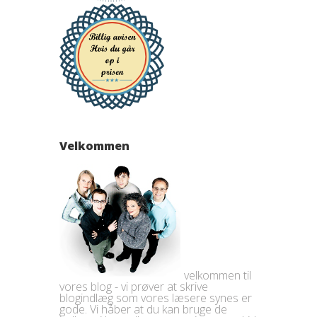
Velkommen
velkommen til
vores blog - vi prøver at skrive
blogindlæg som vores læsere synes er
gode. Vi håber at du kan bruge de