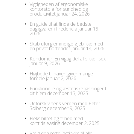
Vigtigheden af ergonomiske
kontorstole for sundhed og
produktivitet
januar 24, 2026
En guide til at finde de bedste
dagligvarer i Fredericia
januar 19,
2026
Skab uforglemmelige øjeblikke med
en privat bartender
januar 14, 2026
Kondomer: En vigtig del af sikker sex
januar 9, 2026
Højbede til haven giver mange
fordele
januar 2, 2026
Funktionelle og æstetiske løsninger til
dit hjem
december 13, 2025
Udforsk vinens verden med Peter
Solberg
december 9, 2025
Fleksibilitet og frihed med
korttidsleasing
december 2, 2025
Vælg den rette jagtjakke til alle