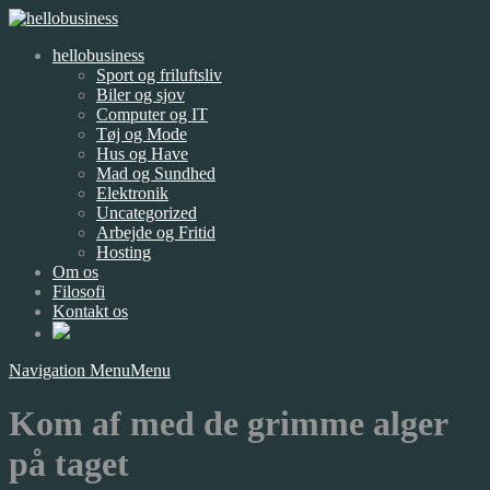
hellobusiness
Sport og friluftsliv
Biler og sjov
Computer og IT
Tøj og Mode
Hus og Have
Mad og Sundhed
Elektronik
Uncategorized
Arbejde og Fritid
Hosting
Om os
Filosofi
Kontakt os
Navigation Menu
Menu
Kom af med de grimme alger
på taget