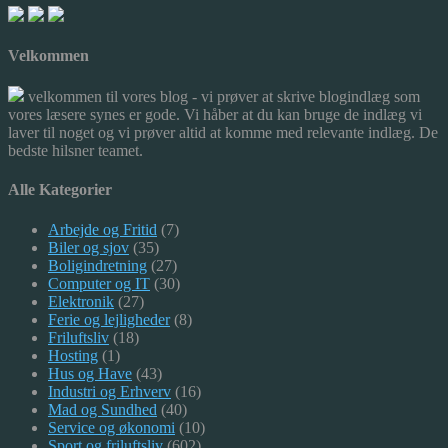
Velkommen
velkommen til vores blog - vi prøver at skrive blogindlæg som
vores læsere synes er gode. Vi håber at du kan bruge de indlæg vi
laver til noget og vi prøver altid at komme med relevante indlæg. De
bedste hilsner teamet.
Alle Kategorier
Arbejde og Fritid
(7)
Biler og sjov
(35)
Boligindretning
(27)
Computer og IT
(30)
Elektronik
(27)
Ferie og lejligheder
(8)
Friluftsliv
(18)
Hosting
(1)
Hus og Have
(43)
Industri og Erhverv
(16)
Mad og Sundhed
(40)
Service og økonomi
(10)
Sport og friluftsliv
(602)