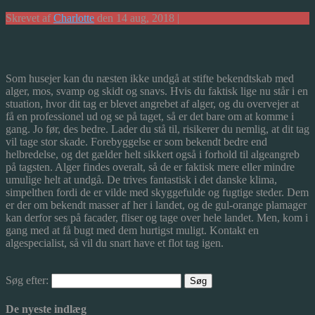
Skrevet af
Charlotte
den 14 aug, 2018 |
Som husejer kan du næsten ikke undgå at stifte bekendtskab med
alger, mos, svamp og skidt og snavs. Hvis du faktisk lige nu står i en
stuation, hvor dit tag er blevet angrebet af alger, og du overvejer at
få en professionel ud og se på taget, så er det bare om at komme i
gang. Jo før, des bedre. Lader du stå til, risikerer du nemlig, at dit tag
vil tage stor skade. Forebyggelse er som bekendt bedre end
helbredelse, og det gælder helt sikkert også i forhold til algeangreb
på tagsten. Alger findes overalt, så de er faktisk mere eller mindre
umulige helt at undgå. De trives fantastisk i det danske klima,
simpelthen fordi de er vilde med skyggefulde og fugtige steder. Dem
er der om bekendt masser af her i landet, og de gul-orange plamager
kan derfor ses på facader, fliser og tage over hele landet. Men, kom i
gang med at få bugt med dem hurtigst muligt. Kontakt en
algespecialist, så vil du snart have et flot tag igen.
Søg efter:
De nyeste indlæg