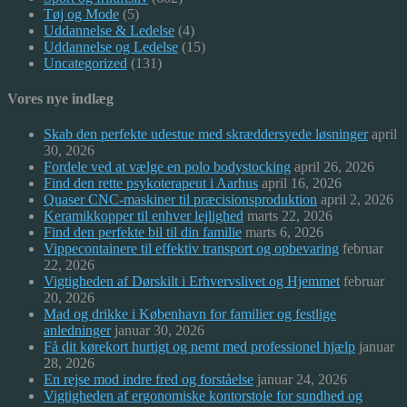
Tøj og Mode
(5)
Uddannelse & Ledelse
(4)
Uddannelse og Ledelse
(15)
Uncategorized
(131)
Vores nye indlæg
Skab den perfekte udestue med skræddersyede løsninger
april
30, 2026
Fordele ved at vælge en polo bodystocking
april 26, 2026
Find den rette psykoterapeut i Aarhus
april 16, 2026
Quaser CNC-maskiner til præcisionsproduktion
april 2, 2026
Keramikkopper til enhver lejlighed
marts 22, 2026
Find den perfekte bil til din familie
marts 6, 2026
Vippecontainere til effektiv transport og opbevaring
februar
22, 2026
Vigtigheden af Dørskilt i Erhvervslivet og Hjemmet
februar
20, 2026
Mad og drikke i København for familier og festlige
anledninger
januar 30, 2026
Få dit kørekort hurtigt og nemt med professionel hjælp
januar
28, 2026
En rejse mod indre fred og forståelse
januar 24, 2026
Vigtigheden af ergonomiske kontorstole for sundhed og