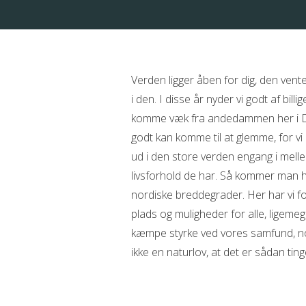
Verden ligger åben for dig, den ven
i den. I disse år nyder vi godt af bill
komme væk fra andedammen her i Dan
godt kan komme til at glemme, for vi 
ud i den store verden engang i melle
livsforhold de har. Så kommer man hur
nordiske breddegrader. Her har vi f
plads og muligheder for alle, ligem
kæmpe styrke ved vores samfund, nog
ikke en naturlov, at det er sådan ting