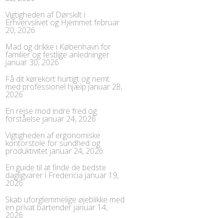
Vigtigheden af Dørskilt i
Erhvervslivet og Hjemmet
februar
20, 2026
Mad og drikke i København for
familier og festlige anledninger
januar 30, 2026
Få dit kørekort hurtigt og nemt
med professionel hjælp
januar 28,
2026
En rejse mod indre fred og
forståelse
januar 24, 2026
Vigtigheden af ergonomiske
kontorstole for sundhed og
produktivitet
januar 24, 2026
En guide til at finde de bedste
dagligvarer i Fredericia
januar 19,
2026
Skab uforglemmelige øjeblikke med
en privat bartender
januar 14,
2026