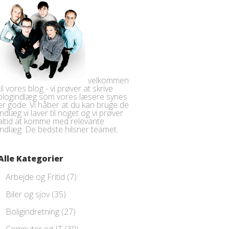
velkommen
til vores blog - vi prøver at skrive
blogindlæg som vores læsere synes
er gode. Vi håber at du kan bruge de
indlæg vi laver til noget og vi prøver
altid at komme med relevante
indlæg. De bedste hilsner teamet.
Alle Kategorier
Arbejde og Fritid
(7)
Biler og sjov
(35)
Boligindretning
(27)
Computer og IT
(30)