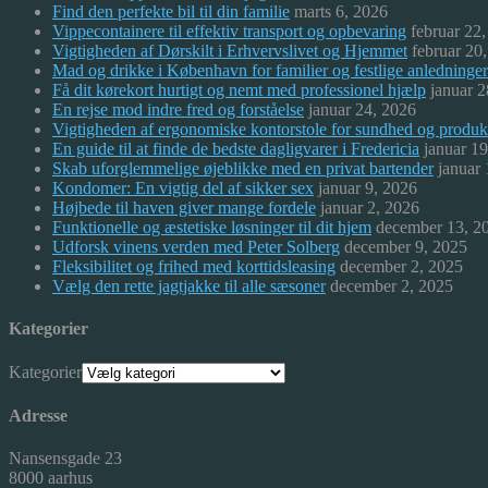
Find den perfekte bil til din familie
marts 6, 2026
Vippecontainere til effektiv transport og opbevaring
februar 22
Vigtigheden af Dørskilt i Erhvervslivet og Hjemmet
februar 20
Mad og drikke i København for familier og festlige anledninger
Få dit kørekort hurtigt og nemt med professionel hjælp
januar 2
En rejse mod indre fred og forståelse
januar 24, 2026
Vigtigheden af ergonomiske kontorstole for sundhed og produkt
En guide til at finde de bedste dagligvarer i Fredericia
januar 1
Skab uforglemmelige øjeblikke med en privat bartender
januar
Kondomer: En vigtig del af sikker sex
januar 9, 2026
Højbede til haven giver mange fordele
januar 2, 2026
Funktionelle og æstetiske løsninger til dit hjem
december 13, 2
Udforsk vinens verden med Peter Solberg
december 9, 2025
Fleksibilitet og frihed med korttidsleasing
december 2, 2025
Vælg den rette jagtjakke til alle sæsoner
december 2, 2025
Kategorier
Kategorier
Adresse
Nansensgade 23
8000 aarhus