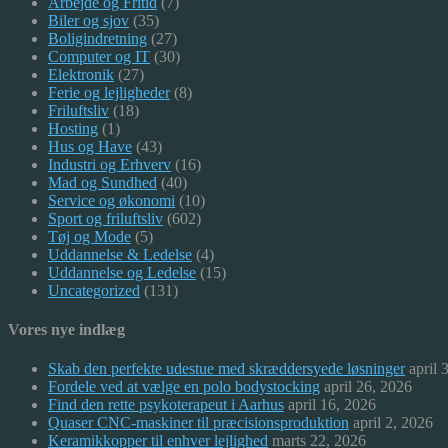
Arbejde og Fritid
(7)
Biler og sjov
(35)
Boligindretning
(27)
Computer og IT
(30)
Elektronik
(27)
Ferie og lejligheder
(8)
Friluftsliv
(18)
Hosting
(1)
Hus og Have
(43)
Industri og Erhverv
(16)
Mad og Sundhed
(40)
Service og økonomi
(10)
Sport og friluftsliv
(602)
Tøj og Mode
(5)
Uddannelse & Ledelse
(4)
Uddannelse og Ledelse
(15)
Uncategorized
(131)
Vores nye indlæg
Skab den perfekte udestue med skræddersyede løsninger
april 
Fordele ved at vælge en polo bodystocking
april 26, 2026
Find den rette psykoterapeut i Aarhus
april 16, 2026
Quaser CNC-maskiner til præcisionsproduktion
april 2, 2026
Keramikkopper til enhver lejlighed
marts 22, 2026