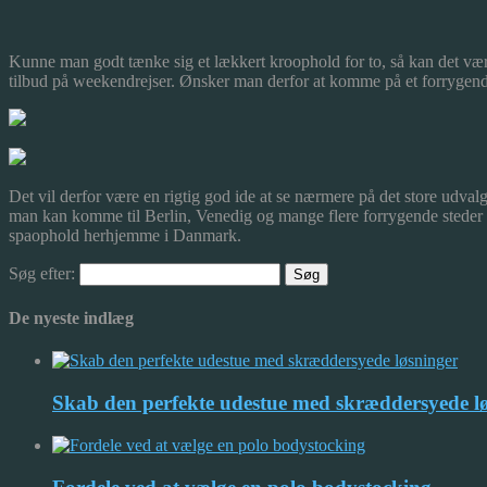
Kunne man godt tænke sig et lækkert kroophold for to, så kan det være
tilbud på weekendrejser. Ønsker ma
n derfor at komme på et forrygende
Det vil derfor være en rigtig god ide at se nærmere på det store udval
man kan komme til Berlin, Venedig og mange flere forrygende steder i
spaophold herhjemme i Danmark.
Søg efter:
De nyeste indlæg
Skab den perfekte udestue med skræddersyede l