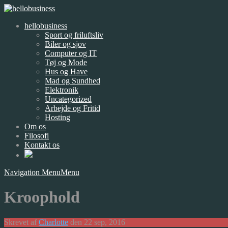
hellobusiness
Sport og friluftsliv
Biler og sjov
Computer og IT
Tøj og Mode
Hus og Have
Mad og Sundhed
Elektronik
Uncategorized
Arbejde og Fritid
Hosting
Om os
Filosofi
Kontakt os
Navigation Menu
Menu
Kroophold
Skrevet af
Charlotte
den 22 sep, 2016 |