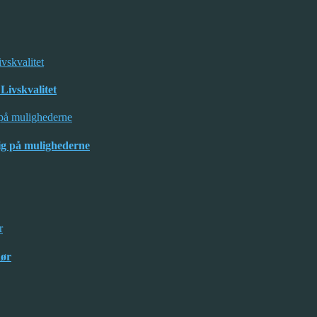
Livskvalitet
kig på mulighederne
dør