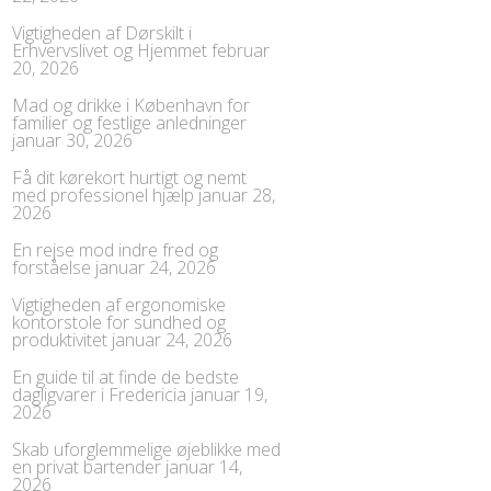
Vigtigheden af Dørskilt i
Erhvervslivet og Hjemmet
februar
20, 2026
Mad og drikke i København for
familier og festlige anledninger
januar 30, 2026
Få dit kørekort hurtigt og nemt
med professionel hjælp
januar 28,
2026
En rejse mod indre fred og
forståelse
januar 24, 2026
Vigtigheden af ergonomiske
kontorstole for sundhed og
produktivitet
januar 24, 2026
En guide til at finde de bedste
dagligvarer i Fredericia
januar 19,
2026
Skab uforglemmelige øjeblikke med
en privat bartender
januar 14,
2026