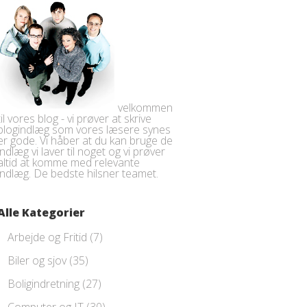
velkommen
til vores blog - vi prøver at skrive
blogindlæg som vores læsere synes
er gode. Vi håber at du kan bruge de
indlæg vi laver til noget og vi prøver
altid at komme med relevante
indlæg. De bedste hilsner teamet.
Alle Kategorier
Arbejde og Fritid
(7)
Biler og sjov
(35)
Boligindretning
(27)
Computer og IT
(30)