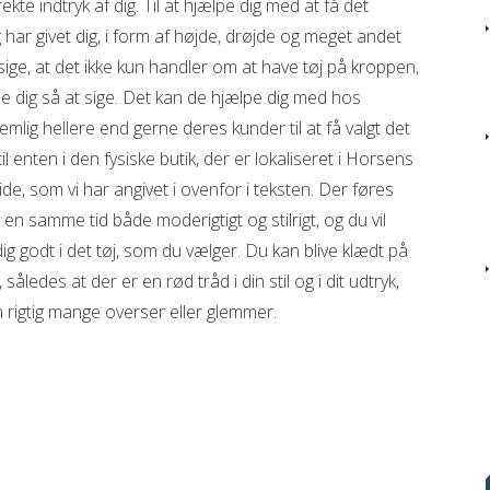
kte indtryk af dig. Til at hjælpe dig med at få det
har givet dig, i form af højde, drøjde og meget andet
 sige, at det ikke kun handler om at have tøj på kroppen,
 dig så at sige. Det kan de hjælpe dig med hos
lig hellere end gerne deres kunder til at få valgt det
til enten i den fysiske butik, der er lokaliseret i Horsens
ide, som vi har angivet i ovenfor i teksten. Der føres
 en samme tid både moderigtigt og stilrigt, og du vil
ig godt i det tøj, som du vælger. Du kan blive klædt på
t, således at der er en rød tråd i din stil og i dit udtryk,
m rigtig mange overser eller glemmer.