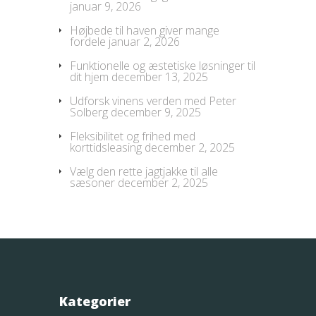
januar 9, 2026
Højbede til haven giver mange
fordele
januar 2, 2026
Funktionelle og æstetiske løsninger til
dit hjem
december 13, 2025
Udforsk vinens verden med Peter
Solberg
december 9, 2025
Fleksibilitet og frihed med
korttidsleasing
december 2, 2025
Vælg den rette jagtjakke til alle
sæsoner
december 2, 2025
Kategorier