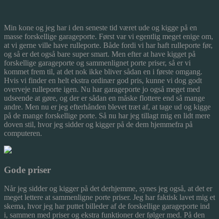
Min kone og jeg har i den seneste tid været ude og kigge på en
masse forskellige garageporte. Først var vi egentlig meget enige om,
at vi gerne vil
le have rulleporte. Både fordi vi har haft rulleporte før,
og så er det også bare super smart. Men efter at have kigget på
forskellige garageporte og sammenlignet porte priser, så er vi
kommet frem til, at det nok ikke bliver sådan en i første omgang.
Hvis vi finder en helt ekstra ordinær god pris, kunne vi dog godt
overveje rulleporte igen. Nu har garageporte jo også meget med
udseende at gøre, og der er sådan en måske flottere end så mange
andre. Men nu er jeg efterhånden blevet træt af, at tage ud og kigge
på de mange forskellige porte. Så nu har jeg tillagt mig en lidt mere
doven stil, hvor jeg sidder og kigger på de dem hjemmefra på
computeren.
Gode priser
Når jeg sidder og kigger på det derhjemme, synes jeg også, at det er
meget lettere at sammenligne porte priser. Jeg har faktisk lavet mig et
skema, hvor jeg har puttet billeder af de forskellige garageporte ind
i, sammen med priser og ekstra funktioner der følger med. På den