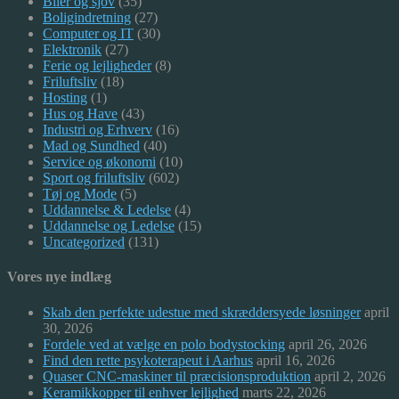
Biler og sjov
(35)
Boligindretning
(27)
Computer og IT
(30)
Elektronik
(27)
Ferie og lejligheder
(8)
Friluftsliv
(18)
Hosting
(1)
Hus og Have
(43)
Industri og Erhverv
(16)
Mad og Sundhed
(40)
Service og økonomi
(10)
Sport og friluftsliv
(602)
Tøj og Mode
(5)
Uddannelse & Ledelse
(4)
Uddannelse og Ledelse
(15)
Uncategorized
(131)
Vores nye indlæg
Skab den perfekte udestue med skræddersyede løsninger
april
30, 2026
Fordele ved at vælge en polo bodystocking
april 26, 2026
Find den rette psykoterapeut i Aarhus
april 16, 2026
Quaser CNC-maskiner til præcisionsproduktion
april 2, 2026
Keramikkopper til enhver lejlighed
marts 22, 2026