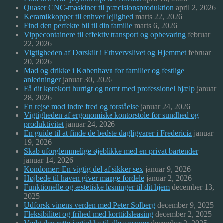
Quaser CNC-maskiner til præcisionsproduktion
april 2, 2026
Keramikkopper til enhver lejlighed
marts 22, 2026
Find den perfekte bil til din familie
marts 6, 2026
Vippecontainere til effektiv transport og opbevaring
februar
22, 2026
Vigtigheden af Dørskilt i Erhvervslivet og Hjemmet
februar
20, 2026
Mad og drikke i København for familier og festlige
anledninger
januar 30, 2026
Få dit kørekort hurtigt og nemt med professionel hjælp
januar
28, 2026
En rejse mod indre fred og forståelse
januar 24, 2026
Vigtigheden af ergonomiske kontorstole for sundhed og
produktivitet
januar 24, 2026
En guide til at finde de bedste dagligvarer i Fredericia
januar
19, 2026
Skab uforglemmelige øjeblikke med en privat bartender
januar 14, 2026
Kondomer: En vigtig del af sikker sex
januar 9, 2026
Højbede til haven giver mange fordele
januar 2, 2026
Funktionelle og æstetiske løsninger til dit hjem
december 13,
2025
Udforsk vinens verden med Peter Solberg
december 9, 2025
Fleksibilitet og frihed med korttidsleasing
december 2, 2025
Vælg den rette jagtjakke til alle sæsoner
december 2, 2025