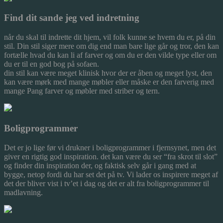
Find dit sande jeg ved indretning
når du skal til indrette dit hjem, vil folk kunne se hvem du er, på din
stil. Din stil siger mere om dig end man bare lige går og tror, den kan
fortælle hvad du kan li af farver og om du er den vilde type eller om
du er til en god bog på sofaen.
din stil kan være meget klinisk hvor der er åben og meget lyst, den
kan være mørk med mange møbler eller måske er den farverig med
mange Pang farver og møbler med striber og tern.
Boligprogrammer
Det er jo lige før vi drukner i boligprogrammer i fjernsynet, men det
giver en rigtig god inspiration. det kan være du ser “fra skrot til slot”
og finder din inspiration der, og faktisk selv går i gang med at
bygge, netop fordi du har set det på tv. Vi lader os inspirere meget af
det der bliver vist i tv’et i dag og det er alt fra boligprogrammer til
madlavning.