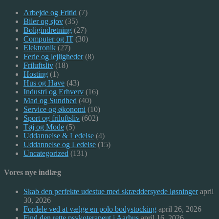
Arbejde og Fritid
(7)
Biler og sjov
(35)
Boligindretning
(27)
Computer og IT
(30)
Elektronik
(27)
Ferie og lejligheder
(8)
Friluftsliv
(18)
Hosting
(1)
Hus og Have
(43)
Industri og Erhverv
(16)
Mad og Sundhed
(40)
Service og økonomi
(10)
Sport og friluftsliv
(602)
Tøj og Mode
(5)
Uddannelse & Ledelse
(4)
Uddannelse og Ledelse
(15)
Uncategorized
(131)
Vores nye indlæg
Skab den perfekte udestue med skræddersyede løsninger
april
30, 2026
Fordele ved at vælge en polo bodystocking
april 26, 2026
Find den rette psykoterapeut i Aarhus
april 16, 2026