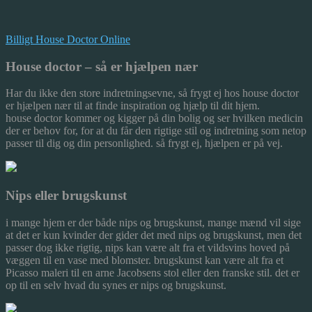
Billigt House Doctor Online
House doctor – så er hjælpen nær
Har du ikke den store indretningsevne, så frygt ej hos house doctor
er hjælpen nær til at finde inspiration og hjælp til dit hjem.
house doctor kommer og kigger på din bolig og ser hvilken med
icin
der er behov for, for at du får den rigtige stil og indretning som netop
passer til dig og din personlighed. så frygt ej, hjælpen er på vej.
Nips eller brugskunst
i mange hjem er der både nips og brugskunst, mange mænd vil sige
at det er kun kvinder der gider det med nips og brugskunst, men det
passer dog ikke rigtig, nips kan være alt fra et vildsvins hoved på
væggen til en vase med blomster. brugskunst kan være alt fra et
Picasso maleri til en arne Jacobsens stol eller den franske stil. det er
op til en selv hvad du synes er nips og brugskunst.