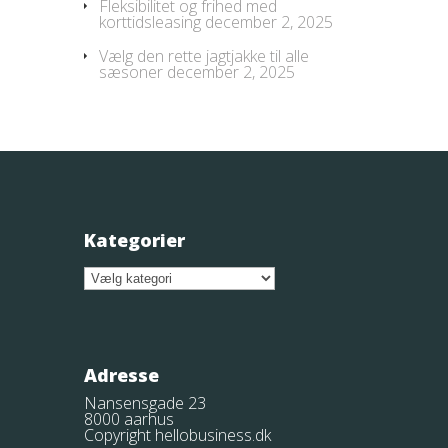
Fleksibilitet og frihed med
korttidsleasing
december 2, 2025
Vælg den rette jagtjakke til alle
sæsoner
december 2, 2025
Kategorier
Kategorier
Adresse
Nansensgade 23
8000 aarhus
Copyright hellobusiness.dk