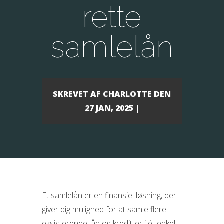
rette
samlelån
SKREVET AF
CHARLOTTE
DEN
27 JAN, 2025 |
Et samlelån er en finansiel løsning, der
giver dig mulighed for at samle flere
eksisterende lån og kreditter i ét enkelt