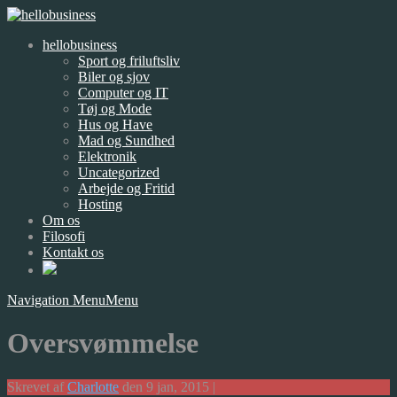
hellobusiness
Sport og friluftsliv
Biler og sjov
Computer og IT
Tøj og Mode
Hus og Have
Mad og Sundhed
Elektronik
Uncategorized
Arbejde og Fritid
Hosting
Om os
Filosofi
Kontakt os
Navigation Menu
Menu
Oversvømmelse
Skrevet af
Charlotte
den 9 jan, 2015 |