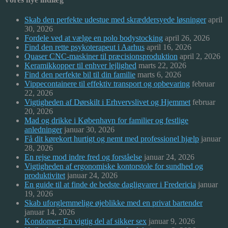
Skab den perfekte udestue med skræddersyede løsninger
april
30, 2026
Fordele ved at vælge en polo bodystocking
april 26, 2026
Find den rette psykoterapeut i Aarhus
april 16, 2026
Quaser CNC-maskiner til præcisionsproduktion
april 2, 2026
Keramikkopper til enhver lejlighed
marts 22, 2026
Find den perfekte bil til din familie
marts 6, 2026
Vippecontainere til effektiv transport og opbevaring
februar
22, 2026
Vigtigheden af Dørskilt i Erhvervslivet og Hjemmet
februar
20, 2026
Mad og drikke i København for familier og festlige
anledninger
januar 30, 2026
Få dit kørekort hurtigt og nemt med professionel hjælp
januar
28, 2026
En rejse mod indre fred og forståelse
januar 24, 2026
Vigtigheden af ergonomiske kontorstole for sundhed og
produktivitet
januar 24, 2026
En guide til at finde de bedste dagligvarer i Fredericia
januar
19, 2026
Skab uforglemmelige øjeblikke med en privat bartender
januar 14, 2026
Kondomer: En vigtig del af sikker sex
januar 9, 2026