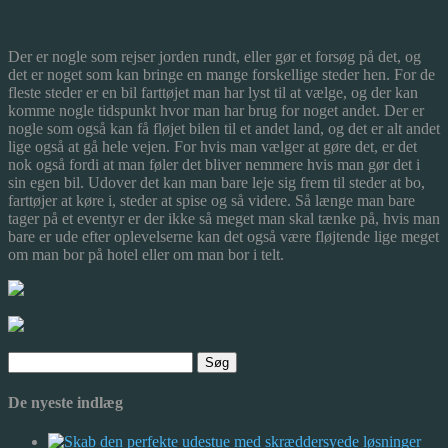
Der er nogle som rejser jorden rundt, eller gør et forsøg på det, og
det er noget som kan bringe en mange forskellige steder hen. For de
fleste steder er en bil farttøjet man har lyst til at vælge, og der kan
komme nogle tidspunkt hvor man har b
rug for noget andet. Der er
nogle som også kan få fløjet bilen til et andet land, og det er alt andet
lige også at gå hele vejen. For hvis man vælger at gøre det, er det
nok også fordi at man føler det bliver nemmere hvis man gør det i
sin egen bil. Udover det kan man bare leje sig frem til steder at bo,
farttøjer at køre i, steder at spise og så videre. Så længe man bare
tager på et eventyr er der ikke så meget man skal tænke på, hvis man
bare er ude efter oplevelserne kan det også være fløjtende lige meget
om man bor på hotel eller om man bor i telt.
Søg
efter:
De nyeste indlæg