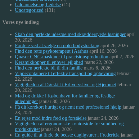
Uddannelse og Ledelse
(15)
Uncategorized
(131)
Vores nye indlæg
Skab den perfekte udestue med skræddersyede løsninger
april
30, 2026
Fordele ved at vælge en polo bodystocking
april 26, 2026
Find den rette psykoterapeut i Aarhus
april 16, 2026
Quaser CNC-maskiner til præcisionsproduktion
april 2, 2026
Keramikkopper til enhver lejlighed
marts 22, 2026
Find den perfekte bil til din familie
marts 6, 2026
Vippecontainere til effektiv transport og opbevaring
februar
22, 2026
Vigtigheden af Dørskilt i Erhvervslivet og Hjemmet
februar
20, 2026
Mad og drikke i København for familier og festlige
anledninger
januar 30, 2026
Få dit kørekort hurtigt og nemt med professionel hjælp
januar
28, 2026
En rejse mod indre fred og forståelse
januar 24, 2026
Vigtigheden af ergonomiske kontorstole for sundhed og
produktivitet
januar 24, 2026
En guide til at finde de bedste dagligvarer i Fredericia
januar