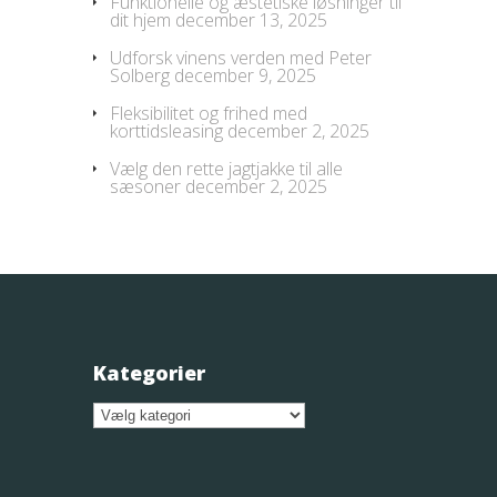
Funktionelle og æstetiske løsninger til
dit hjem
december 13, 2025
Udforsk vinens verden med Peter
Solberg
december 9, 2025
Fleksibilitet og frihed med
korttidsleasing
december 2, 2025
Vælg den rette jagtjakke til alle
sæsoner
december 2, 2025
Kategorier
Kategorier