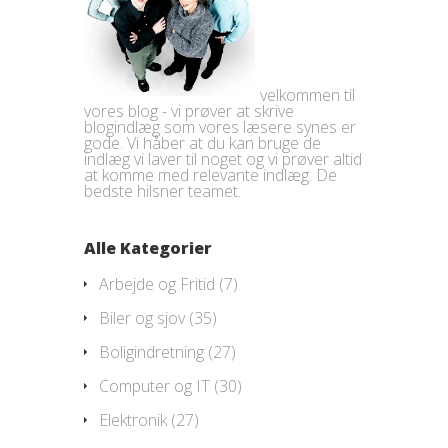
velkommen til
vores blog - vi prøver at skrive
blogindlæg som vores læsere synes er
gode. Vi håber at du kan bruge de
indlæg vi laver til noget og vi prøver altid
at komme med relevante indlæg. De
bedste hilsner teamet.
Alle Kategorier
Arbejde og Fritid
(7)
Biler og sjov
(35)
Boligindretning
(27)
Computer og IT
(30)
Elektronik
(27)