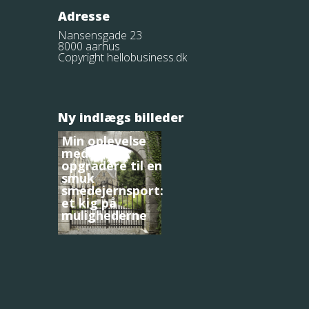
Adresse
Nansensgade 23
8000 aarhus
Copyright hellobusiness.dk
Ny indlægs billeder
Min oplevelse
med at
opgradere til en
smuk
smedejernsport:
et kig på
mulighederne