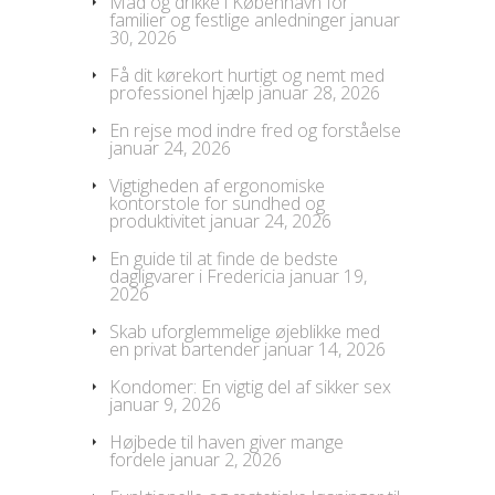
Mad og drikke i København for
familier og festlige anledninger
januar
30, 2026
Få dit kørekort hurtigt og nemt med
professionel hjælp
januar 28, 2026
En rejse mod indre fred og forståelse
januar 24, 2026
Vigtigheden af ergonomiske
kontorstole for sundhed og
produktivitet
januar 24, 2026
En guide til at finde de bedste
dagligvarer i Fredericia
januar 19,
2026
Skab uforglemmelige øjeblikke med
en privat bartender
januar 14, 2026
Kondomer: En vigtig del af sikker sex
januar 9, 2026
Højbede til haven giver mange
fordele
januar 2, 2026