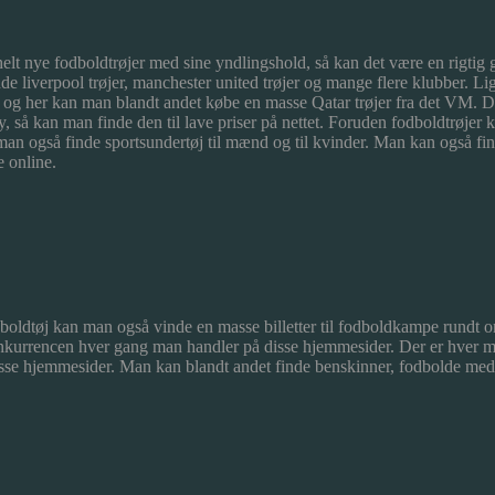
le helt nye fodboldtrøjer med sine yndlingshold, så kan det være en rigt
de liverpool trøjer, manchester united trøjer og mange flere klubber. Li
 og her kan man blandt andet købe en masse Qatar trøjer fra det VM. D
ey, så kan man finde den til lave priser på nettet. Foruden fodboldtrøj
 man også finde sportsundertøj til mænd og til kvinder. Man kan også fi
 online.
oldtøj kan man også vinde en masse billetter til fodboldkampe rundt om
urrencen hver gang man handler på disse hjemmesider. Der er hver måned
isse hjemmesider. Man kan blandt andet finde benskinner, fodbolde med 