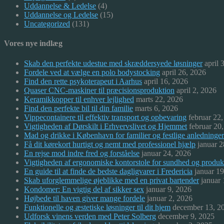
Uddannelse & Ledelse
(4)
Uddannelse og Ledelse
(15)
Uncategorized
(131)
Vores nye indlæg
Skab den perfekte udestue med skræddersyede løsninger
april 
Fordele ved at vælge en polo bodystocking
april 26, 2026
Find den rette psykoterapeut i Aarhus
april 16, 2026
Quaser CNC-maskiner til præcisionsproduktion
april 2, 2026
Keramikkopper til enhver lejlighed
marts 22, 2026
Find den perfekte bil til din familie
marts 6, 2026
Vippecontainere til effektiv transport og opbevaring
februar 22
Vigtigheden af Dørskilt i Erhvervslivet og Hjemmet
februar 20
Mad og drikke i København for familier og festlige anledninger
Få dit kørekort hurtigt og nemt med professionel hjælp
januar 2
En rejse mod indre fred og forståelse
januar 24, 2026
Vigtigheden af ergonomiske kontorstole for sundhed og produkt
En guide til at finde de bedste dagligvarer i Fredericia
januar 1
Skab uforglemmelige øjeblikke med en privat bartender
januar
Kondomer: En vigtig del af sikker sex
januar 9, 2026
Højbede til haven giver mange fordele
januar 2, 2026
Funktionelle og æstetiske løsninger til dit hjem
december 13, 2
Udforsk vinens verden med Peter Solberg
december 9, 2025