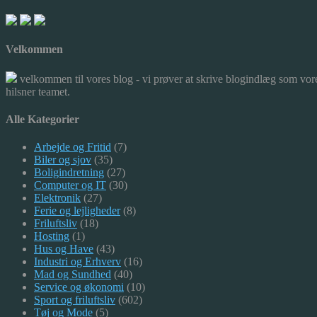
Velkommen
velkommen til vores blog - vi prøver at skrive blogindlæg som vore
hilsner teamet.
Alle Kategorier
Arbejde og Fritid
(7)
Biler og sjov
(35)
Boligindretning
(27)
Computer og IT
(30)
Elektronik
(27)
Ferie og lejligheder
(8)
Friluftsliv
(18)
Hosting
(1)
Hus og Have
(43)
Industri og Erhverv
(16)
Mad og Sundhed
(40)
Service og økonomi
(10)
Sport og friluftsliv
(602)
Tøj og Mode
(5)