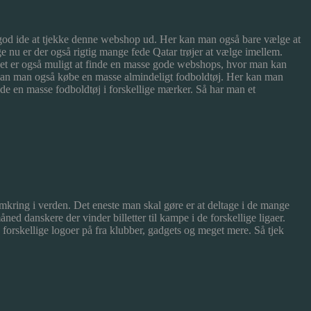
ig god ide at tjekke denne webshop ud. Her kan man også bare vælge at
ge nu er der også rigtig mange fede Qatar trøjer at vælge imellem.
et er også muligt at finde en masse gode webshops, hvor man kan
er kan man også købe en masse almindeligt fodboldtøj. Her kan man
nde en masse fodboldtøj i forskellige mærker. Så har man et
kring i verden. Det eneste man skal gøre er at deltage i de mange
 danskere der vinder billetter til kampe i de forskellige ligaer.
forskellige logoer på fra klubber, gadgets og meget mere. Så tjek