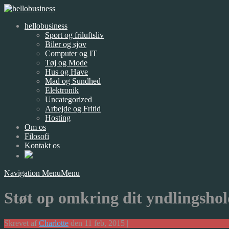
hellobusiness
Sport og friluftsliv
Biler og sjov
Computer og IT
Tøj og Mode
Hus og Have
Mad og Sundhed
Elektronik
Uncategorized
Arbejde og Fritid
Hosting
Om os
Filosofi
Kontakt os
Navigation Menu
Menu
Støt op omkring dit yndlingsho
Skrevet af
Charlotte
den 11 feb, 2015 |