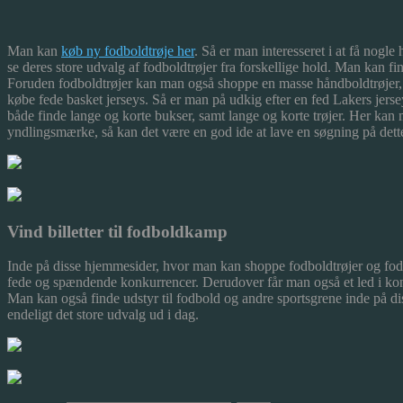
Man kan
køb ny fodboldtrøje her
. Så er man interesseret i at få nog
se deres store udvalg af fodboldtrøjer fra forske
llige hold. Man kan fin
Foruden fodboldtrøjer kan man også shoppe en masse håndboldtrøjer,
købe fede basket jerseys. Så er man på udkig efter en fed Lakers jers
både finde lange og korte bukser, samt lange og korte trøjer. Her kan
yndlingsmærke, så kan det være en god ide at lave en søgning på dette
Vind billetter til fodboldkamp
Inde på disse hjemmesider, hvor man kan shoppe fodboldtrøjer og fodb
fede og spændende konkurrencer. Derudover får man også et led i konk
Man kan også finde udstyr til fodbold og andre sportsgrene inde på d
endeligt det store udvalg ud i dag.