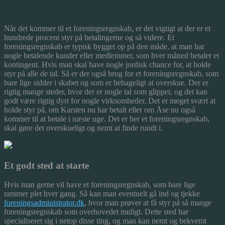
Når det kommer til et foreningsregnskab, er det vigtigt at der er et
hundrede procent styr på betalingerne og så videre. Et
foreningsregnskab er typisk bygget op på den måde, at man har
nogle betalende kunder eller medlemmer, som hver måned bet
aler et
kontingent. Hvis man skal have nogle jordisk chance for, at holde
styr på alle de tal. Så er der også brug for et foreningsregnskab, som
bare lige sidder i skabet og som er behageligt at overskue. Der er
rigtig mange steder, hvor der er nogle tal som glipper, og det kan
godt være rigtig dyrt for nogle virksomheder. Det er meget svært at
holde styr på, om Karsten nu har betalt eller om Åse nu også
kommer til at betale i næste uge. Det er her et foreningsregnskab,
skal gøre det overskueligt og nemt at finde rundt i.
Et godt sted at starte
Hvis man gerne vil have et foreningsregnskab, som bare lige
rammer plet hver gang. Så kan man eventuelt gå ind og tjekke
foreningsadministrator.dk
, hvor man prøver at få styr på så mange
foreningsregnskab som overhovedet muligt. Dette sted har
specialiseret sig i netop disse ting, og man kan nemt og bekvemt