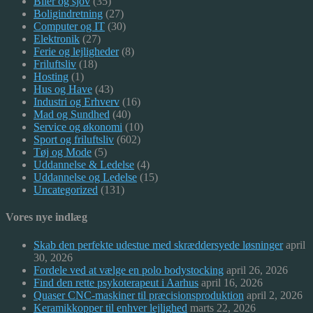
Biler og sjov
(35)
Boligindretning
(27)
Computer og IT
(30)
Elektronik
(27)
Ferie og lejligheder
(8)
Friluftsliv
(18)
Hosting
(1)
Hus og Have
(43)
Industri og Erhverv
(16)
Mad og Sundhed
(40)
Service og økonomi
(10)
Sport og friluftsliv
(602)
Tøj og Mode
(5)
Uddannelse & Ledelse
(4)
Uddannelse og Ledelse
(15)
Uncategorized
(131)
Vores nye indlæg
Skab den perfekte udestue med skræddersyede løsninger
april
30, 2026
Fordele ved at vælge en polo bodystocking
april 26, 2026
Find den rette psykoterapeut i Aarhus
april 16, 2026
Quaser CNC-maskiner til præcisionsproduktion
april 2, 2026
Keramikkopper til enhver lejlighed
marts 22, 2026