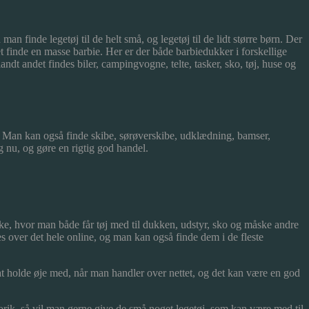
n finde legetøj til de helt små, og legetøj til de lidt større børn. Der
t finde en masse barbie. Her er der både barbiedukker i forskellige
dt andet findes biler, campingvogne, telte, tasker, sko, tøj, huse og
ed. Man kan også finde skibe, sørøverskibe, udklædning, bamser,
og nu, og gøre en rigtig god handel.
ke, hvor man både får tøj med til dukken, udstyr, sko og måske andre
 over det hele online, og man kan også finde dem i de fleste
 at holde øje med, når man handler over nettet, og det kan være en god
torik, så vil man gerne give de små noget legetøj, som kan være med til