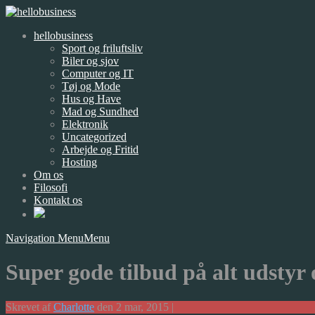
hellobusiness
Sport og friluftsliv
Biler og sjov
Computer og IT
Tøj og Mode
Hus og Have
Mad og Sundhed
Elektronik
Uncategorized
Arbejde og Fritid
Hosting
Om os
Filosofi
Kontakt os
Navigation Menu
Menu
Super gode tilbud på alt udstyr o
Skrevet af
Charlotte
den 2 mar, 2015 |