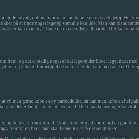
tige gode udvalg online, hvor man kan handle en masse legetøj. Her kan ma
sikker på at finde noget legetøj, som alle kan lide. Man kan blandt ande
rudover kan man også finde en masse udstyr til barbie. Her kan man blan
 kom frem, og det er stadig noget af det legetøj der bliver leget mest m
et nyt og lækkert børnetøj til de små, så er det bare med at slå til her 
e at vil man gerne købe en ny barbiedukke, så kan man købe en hel pak
en, og det er langt sjovere at lege med. Disse pakkeløsninger kan købes
er, og dette er en stor fordel. Gratis fragt er med andre ord en god ting
ragt, fremfor en hvor man skal betale for at få det sendt hjem.
r. Disse gåbiler er virkelig fine, og de er med til at styrke børnenes mo