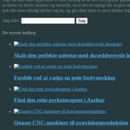
at skabe en bedre balance og motorik, så er det en oplagt ide at give d
tjek det store udvalg ud her og nu, og giv dine børn et sjovt stykke leg
Søg efter:
De nyeste indlæg
Skab den perfekte udestue med skræddersyede l
Fordele ved at vælge en polo bodystocking
Find den rette psykoterapeut i Aarhus
Quaser CNC-maskiner til præcisionsproduktion