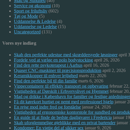
Mad og Sundhed
(40)
Service og økonomi
(10)
Sport og friluftsliv
(602)
Tøj og Mode
(5)
Uddannelse & Ledelse
(4)
Uddannelse og Ledelse
(15)
Uncategorized
(131)
Vores nye indlæg
Skab den perfekte udestue med skræddersyede løsninger
april 
Fordele ved at vælge en polo bodystocking
april 26, 2026
Find den rette psykoterapeut i Aarhus
april 16, 2026
Quaser CNC-maskiner til præcisionsproduktion
april 2, 2026
Keramikkopper til enhver lejlighed
marts 22, 2026
Find den perfekte bil til din familie
marts 6, 2026
Vippecontainere til effektiv transport og opbevaring
februar 22
Vigtigheden af Dørskilt i Erhvervslivet og Hjemmet
februar 20
Mad og drikke i København for familier og festlige anledninger
Få dit kørekort hurtigt og nemt med professionel hjælp
januar 2
En rejse mod indre fred og forståelse
januar 24, 2026
Vigtigheden af ergonomiske kontorstole for sundhed og produkt
En guide til at finde de bedste dagligvarer i Fredericia
januar 1
Skab uforglemmelige øjeblikke med en privat bartender
januar
Kondomer: En vigtig del af sikker sex
januar 9, 2026