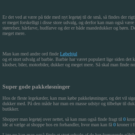
Er det ved at være på tide med nyt legetøj til de små, så findes der rig
er meget forskelligt
i disse store udvalg, og derfor kan man også være 
størrelser, hårfarve, hudfarve og der er både mandedukker og børn. De
meget mere.
Man kan med andre ord finde
Løbehjul
og et stort udvalg af barbie. Barbie har været populært lige siden det
klodser, biler, motorbiler, dukker og meget mere. Så skal man finde nog
Super gode pakkeløsninger
Hos de fleste legekæder, kan man købe pakkeløsninger, og det vil sig
dukker med. På den måde har man en masse udstyr og tilbehør til dukk
butikker.
Shopper man legetøj over nettet, så kan man også finde fragt til
0
kron
ide at vælge at shoppe hos en forhandler, hvor man kan få
0
kroner i f
Lige nu kan man også finde et stort udvalg af de her forrygende gåbile