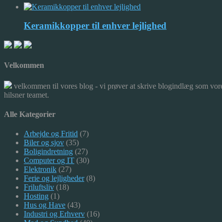
Keramikkopper til enhver lejlighed
Velkommen
velkommen til vores blog - vi prøver at skrive blogindlæg som vore
hilsner teamet.
Alle Kategorier
Arbejde og Fritid
(7)
Biler og sjov
(35)
Boligindretning
(27)
Computer og IT
(30)
Elektronik
(27)
Ferie og lejligheder
(8)
Friluftsliv
(18)
Hosting
(1)
Hus og Have
(43)
Industri og Erhverv
(16)