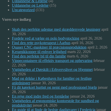
Uddannelse & Ledelse
(4)
Uddannelse og Ledelse
(15)
Uncategorized
(131)
Vores nye indlæg
Skab den perfekte udestue med skræddersyede løsninger
april
30, 2026
Fordele ved at vælge en polo bodystocking
april 26, 2026
Find den rette psykoterapeut i Aarhus
april 16, 2026
Quaser CNC-maskiner til præcisionsproduktion
april 2, 2026
Keramikkopper til enhver lejlighed
marts 22, 2026
Find den perfekte bil til din familie
marts 6, 2026
Vippecontainere til effektiv transport og opbevaring
februar
22, 2026
Vigtigheden af Dørskilt i Erhvervslivet og Hjemmet
februar
20, 2026
Mad og drikke i København for familier og festlige
anledninger
januar 30, 2026
Få dit kørekort hurtigt og nemt med professionel hjælp
januar
28, 2026
En rejse mod indre fred og forståelse
januar 24, 2026
Vigtigheden af ergonomiske kontorstole for sundhed og
produktivitet
januar 24, 2026
En guide til at finde de bedste dagligvarer i Fredericia
januar