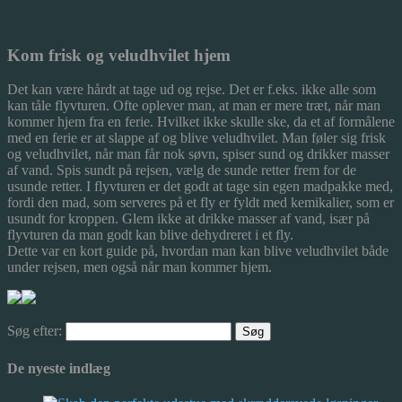
Kom frisk og veludhvilet hjem
Det kan være hårdt at tage ud og rejse. Det er f.eks. ikke alle som
kan tåle flyvturen. Ofte oplever man, at man er mere træt, når man
kommer hjem fra en ferie. Hvilket ikke skulle ske, da et af formålene
med en ferie er at slappe af og blive veludhvilet. Man føler sig frisk
og veludhvilet, når man får nok søvn, spiser sund og drikker masser
af vand. Spis sundt på rejsen, vælg de sunde retter frem for de
usunde retter. I flyvturen er det godt at tage sin egen madpakke med,
fordi den mad, som serveres på et fly er fyldt med kemikalier, som er
usundt for kroppen. Glem ikke at drikke masser af vand, især på
flyvturen da man godt kan blive dehydreret i et fly.
Dette var en kort guide på, hvordan man kan blive veludhvilet både
under rejsen, men også når man kommer hjem.
Søg efter:
De nyeste indlæg